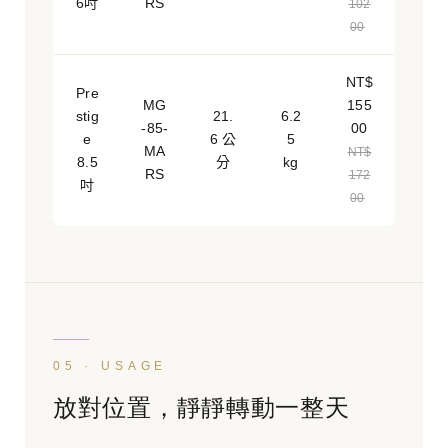
6吋
RS
102
00
NT$
Pre
MG
155
stig
21.
6.2
-85-
00
e
6 公
5
MA
NT$
8.5
分
kg
RS
172
吋
00
05 · USAGE
放對位置，靜靜轉動一整天