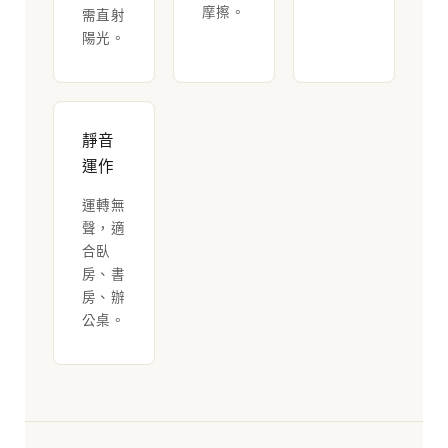
摩擦。
需直射
陽光。
靜音
運作
運轉無
聲，適
合臥
房、書
房、辦
公桌。