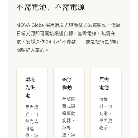
不需電池、不需電源
MOVA Globe 採用環境光與隱藏式磁鐵驅動，僅靠
日常光源即可開始緩慢自轉。無需電線、無需充
電，安靜運作 24 小時不停歇 ── 像是把行星的時
間軸縮入掌心。
環境
磁浮
無需
光供
驅動
電池
電
內部隱
無線
藏式磁
材、無
室內燈
鐵驅動
充電，
光、自
旋轉，
桌面更
然光皆
無馬
乾淨。
可運
達、無
作，無