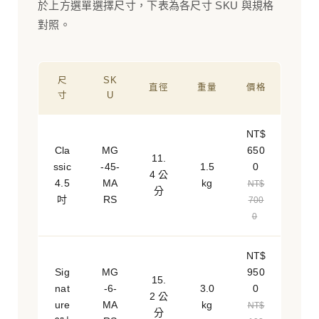
於上方選單選擇尺寸，下表為各尺寸 SKU 與規格
對照。
尺
SK
直徑
重量
價格
寸
U
NT$
Cla
MG
650
11.
ssic
-45-
1.5
0
4 公
4.5
MA
kg
NT$
分
吋
RS
700
0
NT$
Sig
MG
950
15.
nat
-6-
3.0
0
2 公
ure
MA
kg
NT$
分