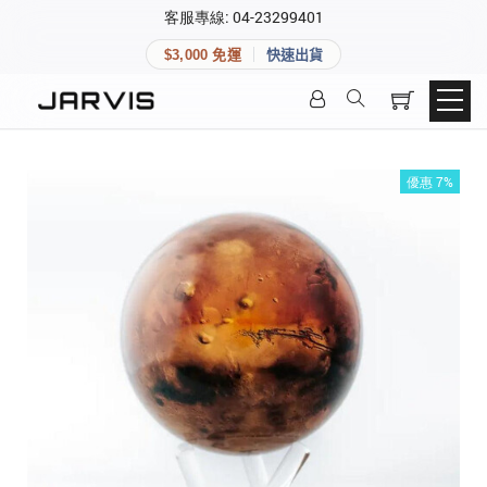
×
客服專線: 04-23299401
會員專區
×
$3,000 免運
快速出貨
登入後可查看訂單、會員資料與收藏清單。
快速連結
會員帳號
Aqara 智慧家庭
智能門鎖
優惠 7%
Matter 智慧家庭
密碼
精品家電
登入會員
建立新帳號
快速連結