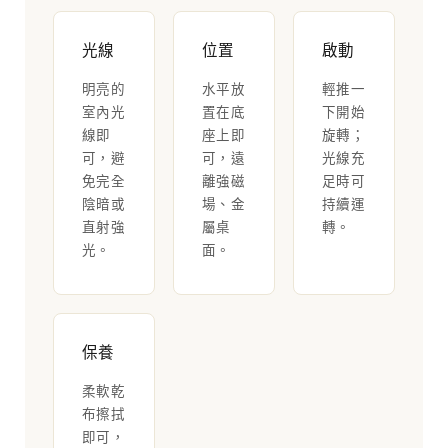
光線
位置
啟動
明亮的
水平放
輕推一
室內光
置在底
下開始
線即
座上即
旋轉；
可，避
可，遠
光線充
免完全
離強磁
足時可
陰暗或
場、金
持續運
直射強
屬桌
轉。
光。
面。
保養
柔軟乾
布擦拭
即可，