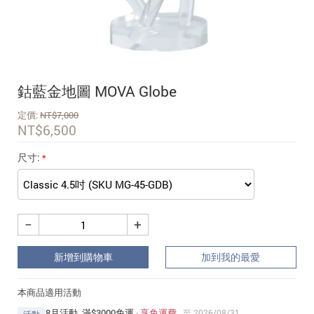
追蹤我的訂單
會員資料管理
查看我的最愛
鈷藍金地圖 MOVA Globe
加入 JARVIS VIP
定價:
NT$
7,000
NT$
6,500
尺寸:
−
+
新增到購物車
加到我的最愛
本商品適用活動
8月活動_滿$3000免運
·
享免運費
至 2026/08/31