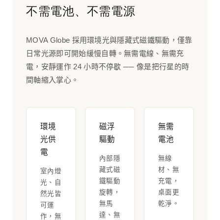
不需電池、不需電源
MOVA Globe 採用環境光與隱藏式磁鐵驅動，僅靠
日常光源即可開始緩慢自轉。無需電線、無需充
電，安靜運作 24 小時不停歇 ── 像是把行星的時
間軸縮入掌心。
環境
磁浮
無需
光供
驅動
電池
電
內部隱
無線
藏式磁
材、無
室內燈
鐵驅動
充電，
光、自
旋轉，
桌面更
然光皆
無馬
乾淨。
可運
達、無
作，無