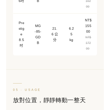
6吋
B
102
00
NT$
Pre
MG
155
stig
21.
6.2
-85-
00
e
6 公
5
GD
NT$
8.5
分
kg
B
172
吋
00
05 · USAGE
放對位置，靜靜轉動一整天