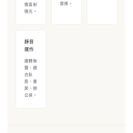
摩擦。
需直射
陽光。
靜音
運作
運轉無
聲，適
合臥
房、書
房、辦
公桌。