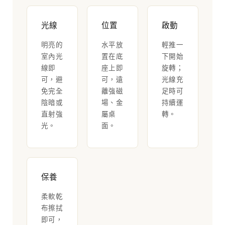
光線
位置
啟動
明亮的
水平放
輕推一
室內光
置在底
下開始
線即
座上即
旋轉；
可，避
可，遠
光線充
免完全
離強磁
足時可
陰暗或
場、金
持續運
直射強
屬桌
轉。
光。
面。
保養
柔軟乾
布擦拭
即可，