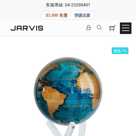
×
客服專線: 04-23299401
會員專區
×
$3,000 免運
快速出貨
登入後可查看訂單、會員資料與收藏清單。
快速連結
會員帳號
Aqara 智慧家庭
智能門鎖
優惠 7%
Matter 智慧家庭
密碼
精品家電
登入會員
建立新帳號
快速連結