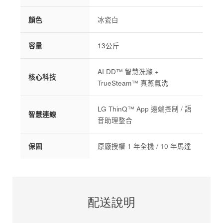
顏色
冰瓷白
容量
13公斤
AI DD™ 智慧洗滌 +
核心科技
TrueSteam™ 真蒸氣洗
LG ThinQ™ App 遠端控制 / 語
智慧連線
音助理整合
保固
原廠授權 1 年全機 / 10 年馬達
配送說明