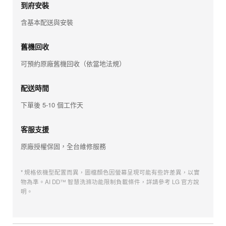
到府安裝
含基本配送與安裝
舊機回收
可預約原廠舊機回收（依當地法規）
配送時間
下單後 5-10 個工作天
客服支援
原廠授權保固，全台維修服務
* 規格依機型配置而異，圖檔顏色因螢幕呈現可能有些許差異，以實
物為準。AI DD™ 智慧洗滌功能限制負載條件，詳請參考 LG 官方說
明。