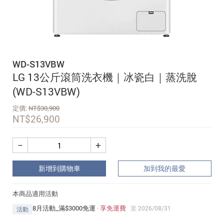
追蹤我的訂單
會員資料管理
查看我的最愛
WD-S13VBW
加入 JARVIS VIP
LG 13公斤滾筒洗衣機｜冰瓷白｜蒸洗脫
(WD-S13VBW)
定價:
NT$
30,900
NT$
26,900
−
+
新增到購物車
加到我的最愛
本商品適用活動
8月活動_滿$3000免運
·
享免運費
至 2026/08/31
活動