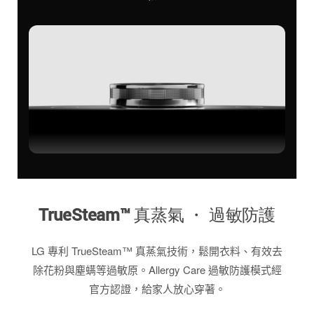
TrueSteam™ 真蒸氣 ・ 過敏防護
LG 專利 TrueSteam™ 真蒸氣技術，鬆開衣料、有效去
除花粉與塵螨等過敏原。Allergy Care 過敏防護模式經
官方認證，給家人放心穿著。