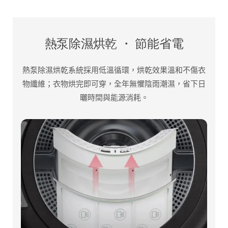
熱泵除濕烘乾 ・ 節能省電
熱泵除濕烘乾系統採用低溫循環，烘乾效果溫和不傷衣
物纖維；衣物烘完即可穿，全年無懼陰雨潮濕，省下日
曬時間與能源消耗。