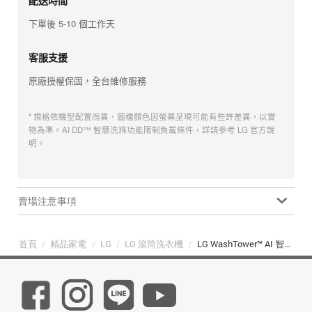
配送時間
下單後 5-10 個工作天
客服支援
原廠授權保固，全台維修服務
* 規格依機型配置而異，圖檔顏色因螢幕呈現可能有些許差異，以實
物為準。AI DD™ 智慧洗滌功能限制負載條件，詳請參考 LG 官方說
明。
賣場注意事項
首頁
/
精品家電
/
LG
/
LG 滾筒洗衣機
/
LG WashTower™ AI 智控洗乾衣機｜尊爵黑｜洗13+乾10公斤｜熱泵除濕 (WD-S1310B)