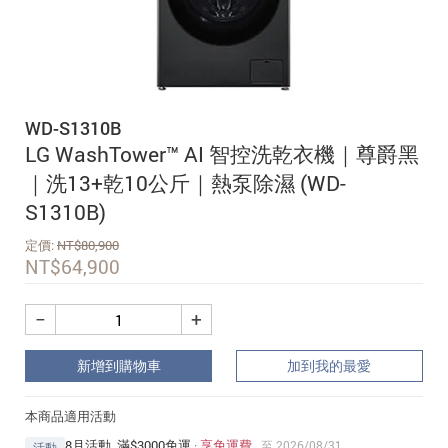
追蹤我的訂單
會員資料管理
查看我的最愛
WD-S1310B
加入 JARVIS VIP
LG WashTower™ AI 智控洗乾衣機｜尊爵黑
｜洗13+乾10公斤｜熱泵除濕 (WD-
S1310B)
定價:
NT$
80,900
NT$
64,900
−
+
新增到購物車
加到我的最愛
本商品適用活動
8月活動_滿$3000免運
·
享免運費
至 2026/08/31
活動