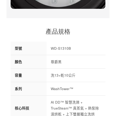
產品規格
型號
WD-S1310B
顏色
尊爵黑
容量
洗13+乾10公斤
系列
WashTower™
AI DD™ 智慧洗滌 +
核心科技
TrueSteam™ 真蒸氣 + 熱泵除
濕烘乾 + 上下雙層獨立洗烘