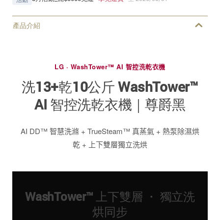
產品介紹
LG · WashTower™ AI 智控洗乾衣機
洗13+乾10公斤 WashTower™
AI 智控洗乾衣機｜尊爵黑
AI DD™ 智慧洗滌 + TrueSteam™ 真蒸氣 + 熱泵除濕烘
乾 + 上下雙層獨立洗烘
WashTower™ 上下雙層 ・ 獨立洗
烘同步