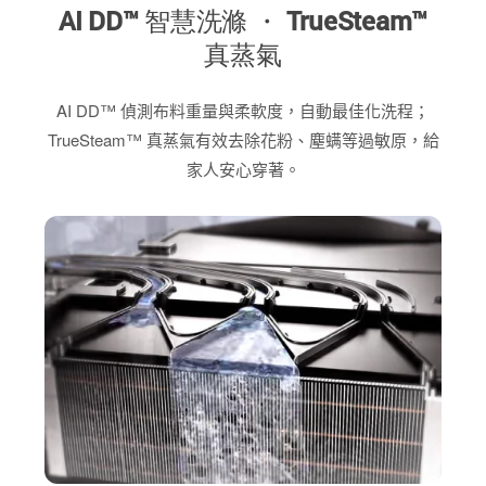
AI DD™ 智慧洗滌 ・ TrueSteam™
真蒸氣
AI DD™ 偵測布料重量與柔軟度，自動最佳化洗程；
TrueSteam™ 真蒸氣有效去除花粉、塵螨等過敏原，給
家人安心穿著。