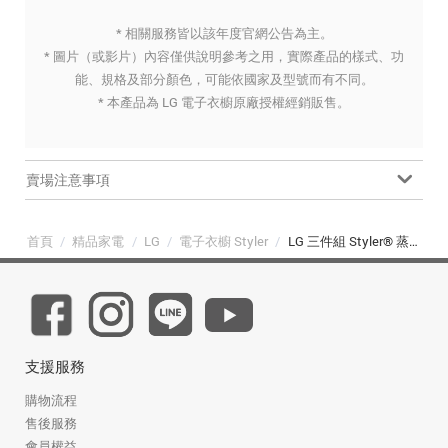
* 相關服務皆以該年度官網公告為主。
* 圖片（或影片）內容僅供說明參考之用，實際產品的樣式、功
能、規格及部分顏色，可能依國家及型號而有不同。
* 本產品為 LG 電子衣櫥原廠授權經銷販售。
賣場注意事項
首頁
/
精品家電
/
LG
/
電子衣櫥 Styler
/
LG 三件組 Styler® 蒸氣電子衣櫥|奢華鏡面 (E523MR)
支援服務
購物流程
售後服務
會員權益