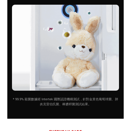
* 99.9% 殺菌數據經 Intertek 國際認證機構測試，針對金黃色葡萄球菌、肺
炎克雷伯氏菌、棒膿桿菌測試結果。