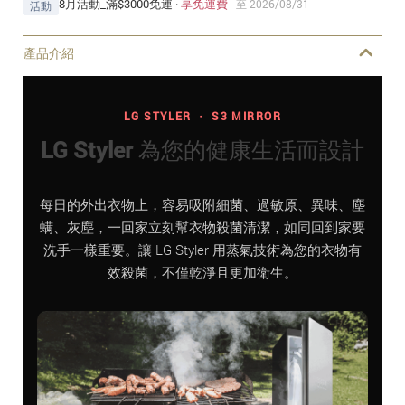
8月活動_滿$3000免運
·
享免運費
至 2026/08/31
活動
產品介紹
LG STYLER ・ S3 MIRROR
LG Styler 為您的健康生活而設計
每日的外出衣物上，容易吸附細菌、過敏原、異味、塵
螨、灰塵，一回家立刻幫衣物殺菌清潔，如同回到家要
洗手一樣重要。讓 LG Styler 用蒸氣技術為您的衣物有
效殺菌，不僅乾淨且更加衛生。