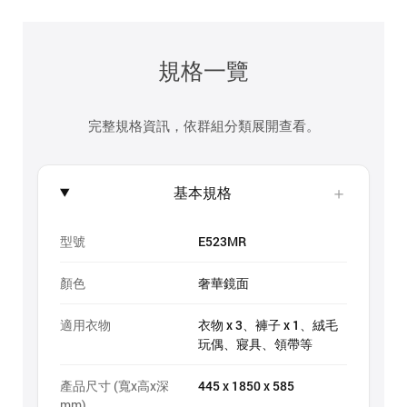
規格一覽
完整規格資訊，依群組分類展開查看。
＋
基本規格
型號
E523MR
顏色
奢華鏡面
適用衣物
衣物 x 3、褲子 x 1、絨毛
玩偶、寢具、領帶等
產品尺寸 (寬x高x深
445 x 1850 x 585
mm)