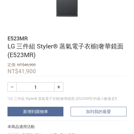
追蹤我的訂單
會員資料管理
查看我的最愛
E523MR
加入 JARVIS VIP
LG 三件組 Styler® 蒸氣電子衣櫥|奢華鏡面
(E523MR)
定價:
NT$
46,900
NT$
41,900
−
+
"LG 三件組 Styler® 蒸氣電子衣櫥|奢華鏡面 (E523MR)"的最小數量是
1
.
新增到購物車
加到我的最愛
本商品適用活動