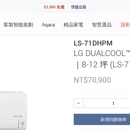
$3,000 免運
快速出貨
客製智能規劃
Aqara
精品家電
智慧選品
活
快速連結
員資料與收藏清單。
LS-71DHPM
追蹤我的訂單
LG DUALC
家庭
會員資料管理
｜8-12 坪 (LS-
家庭
查看我的最愛
NT$
70,900
加入 JARVIS VIP
−
登入會員
新增到購物車
建立新帳號