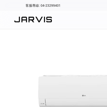
客服專線: 04-23299401
會員專區
登入後可查看訂單、會
快速連結
會員帳號
Aqara 智慧
智能門鎖
Matter 智慧
密碼
精品家電