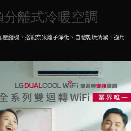
 變頻分離式冷暖空調
r™ 雙迴轉變頻壓縮機，搭配奈米離子淨化、自體乾燥清潔，適用