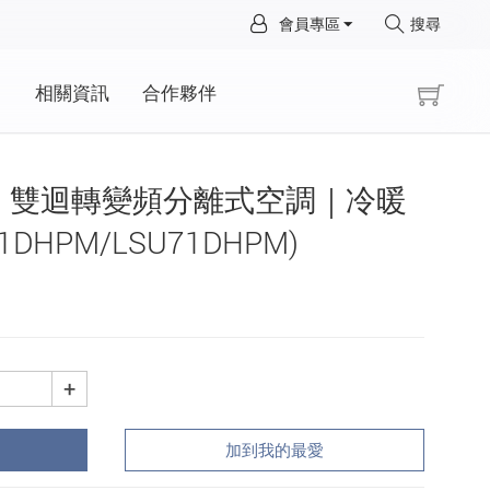
×
會員專區
搜尋
×
動
相關資訊
合作夥伴
OOL™ 雙迴轉變頻分離式空調｜冷暖
71DHPM/LSU71DHPM)
+
加到我的最愛