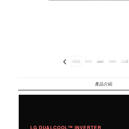
產品介紹
LG DUALCOOL™ INVERTER