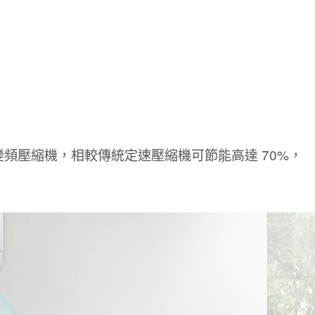
迴轉變頻壓縮機，相較傳統定速壓縮機可節能高達 70%，