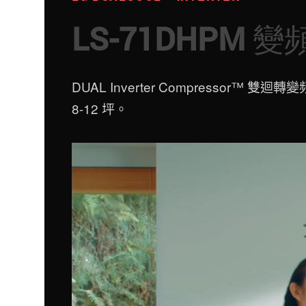
LS-71DHPM
DUAL Inverter Compresso
8-12 坪。