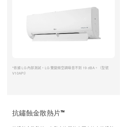
*依據 LG 內部測試，LG 雙變頻空調噪音不到 19 dBA。（型號
V10API）
抗鏽蝕金散熱片™