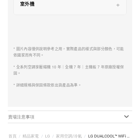
室外機
* 圖片內容僅供說明參考之用，實際產品的樣式與部分顏色，可能
依國家而有不同。
* 全系列空調享壓縮機 10 年｜全機 7 年｜主機板 7 年原廠授權保
固。
* 詳細規格與保固條款依出貨產品為準。
賣場注意事項
首頁
/
精品家電
/
LG
/
家用空調/冷氣
/
LG DUALCOOL™ WiFi 雙迴轉變頻空調｜經典冷暖型｜7-10 坪 (LS-63IHP/LSU63IHP)