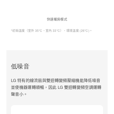
快速暖房模式
*初始溫度（室外 35℃、室內 33℃）、環境溫度 (26℃)。
低噪音
LG 特有的線流扇與雙迴轉變頻壓縮機能降低噪音
並使機器運轉順暢，因此 LG 雙迴轉變頻空調運轉
聲音小。