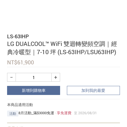
追蹤我的訂單
會員資料管理
查看我的最愛
LS-63IHP
加入 JARVIS VIP
LG DUALCOOL™ WiFi 雙迴轉變頻空調｜經
典冷暖型｜7-10 坪 (LS-63IHP/LSU63IHP)
NT$
61,900
−
+
新增到購物車
加到我的最愛
本商品適用活動
8月活動_滿$3000免運
·
享免運費
至 2026/08/31
活動