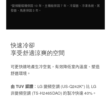
*變頻壓縮機保固 10 年，主機板保固 7 年，冷凝器、冷凍系統、蒸
發器、馬達保固 3 年。
快速冷卻
享受舒適涼爽的空間
可更快速地產生冷空氣，有效降低室內溫度、塑造
舒適環境。
由 TUV 認證
：LG 變頻空調 (US-Q242K*) 比 LG
非變頻空調 (TS-H2465DAO) 的製冷快達 40%。