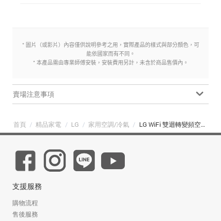
* 圖片（或影片）內容僅供說明參考之用，實際產品的樣式與部分顏色，可
能依國家而有不同。
* 本產品需由專業師傅安裝，安裝費用另計，未含於商品售價內。
賣場注意事項
首頁
/
精品家電
/
LG
/
家用空調/冷氣
/
LG WiFi 雙迴轉變頻空調 極淨2.0系列 5-7坪 (LS-41DDHST)
支援服務
購物流程
售後服務