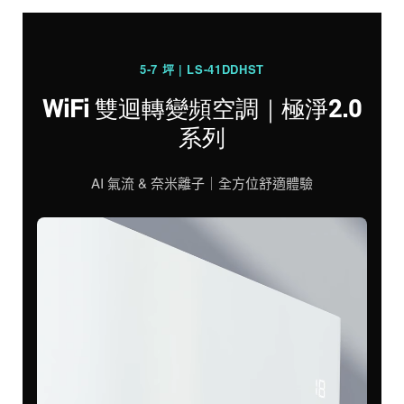
5-7 坪 | LS-41DDHST
WiFi 雙迴轉變頻空調｜極淨2.0
系列
AI 氣流 & 奈米離子｜全方位舒適體驗