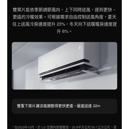
雙葉片能依季節調節風向，上下同時送風，達到更快、
更遠的冷暖效果。可根據需求自由控制送風角度，夏天
往上送風冷房速度提升 23%，冬天向下送暖暖房速度提
升 6%。
雙重下葉片讓涼風擴散得更快更遠，最遠送達 22m
向
* 在2023年10月，於 LG 空調內部實驗室，20.9平方公尺/50.1立方公尺，室