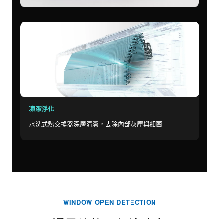
奈米
釋
凍潔淨化
水洗式熱交換器深層清潔，去除內部灰塵與細菌
WINDOW OPEN DETECTION