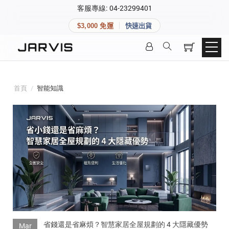
×
客服專線: 04-23299401
會員專區
×
$3,000 免運
快速出貨
登入後可查看訂單、會員資料與收藏清單。
快速連結
會員帳號
Aqara 智慧家庭
智能門鎖
首頁
/
智能知識
Matter 智慧家庭
密碼
精品家電
登入會員
建立新帳號
快速連結
省錢還是省麻煩？智慧家居全屋規劃的 4 大隱藏優勢
Mar