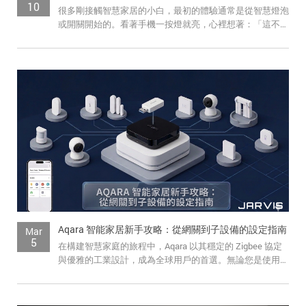
追蹤我的訂單
10
很多剛接觸智慧家居的小白，最初的體驗通常是從智慧燈泡
或開關開始的。看著手機一按燈就亮，心裡想著：「這不就
會員資料管理
挺好的嗎？我自己買回來裝不就行了，為...
查看我的最愛
加入 JARVIS VIP
Aqara 智能家居新手攻略：從網關到子設備的設定指南
Mar
5
在構建智慧家庭的旅程中，Aqara 以其穩定的 Zigbee 協定
與優雅的工業設計，成為全球用戶的首選。無論您是使用
Apple Home、Googl...