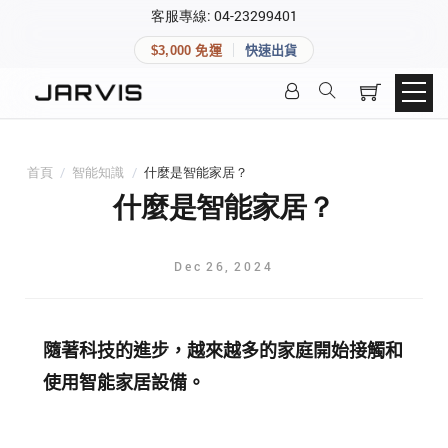
×
客服專線: 04-23299401
會員專區
×
$3,000 免運
快速出貨
登入後可查看訂單、會員資料與收藏清單。
快速連結
會員帳號
Aqara 智慧家庭
智能門鎖
首頁
/
智能知識
/
什麼是智能家居？
Matter 智慧家庭
密碼
什麼是智能家居？
精品家電
Dec
26
,
2024
登入會員
建立新帳號
隨著科技的進步，越來越多的家庭開始接觸和
使用智能家居設備。
快速連結