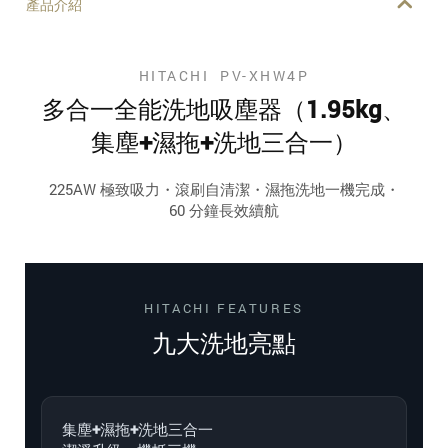
產品介紹
HITACHI PV-XHW4P
多合一全能洗地吸塵器（1.95kg、
集塵+濕拖+洗地三合一）
225AW 極致吸力・滾刷自清潔・濕拖洗地一機完成・
60 分鐘長效續航
HITACHI FEATURES
九大洗地亮點
集塵+濕拖+洗地三合一