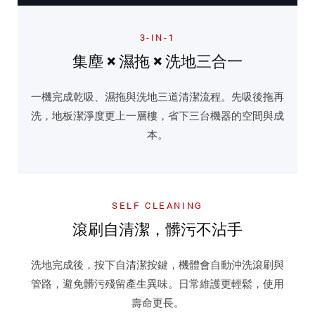
3-IN-1
集塵 × 濕拖 × 洗地三合一
一機完成乾吸、濕拖與洗地三道清潔流程。先吸後拖再
洗，地板潔淨度更上一層樓，省下三台機器的空間與成
本。
SELF CLEANING
滾刷自清潔，髒污不沾手
洗地完成後，按下自清潔按鍵，機體會自動沖洗滾刷與
管路，避免髒污殘留產生異味。日常維護更輕鬆，使用
壽命更長。