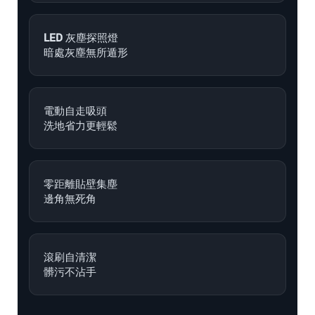
LED 灰塵探照燈
暗處灰塵無所遁形
電動自走吸頭
洗地省力更輕鬆
零距離貼壁集塵
邊角無死角
滾刷自清潔
髒污不沾手