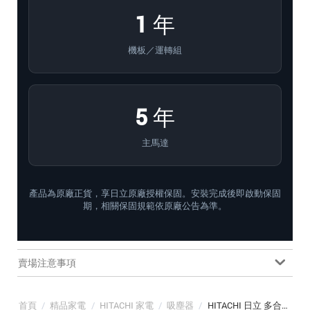
1 年
機板／運轉組
5 年
主馬達
產品為原廠正貨，享日立原廠授權保固。安裝完成後即啟動保固
期，相關保固規範依原廠公告為準。
賣場注意事項
首頁
/
精品家電
/
HITACHI 家電
/
吸塵器
/
HITACHI 日立 多合一全能洗地吸塵器 (PV-XHW4P 集塵+濕拖+洗地三合一)