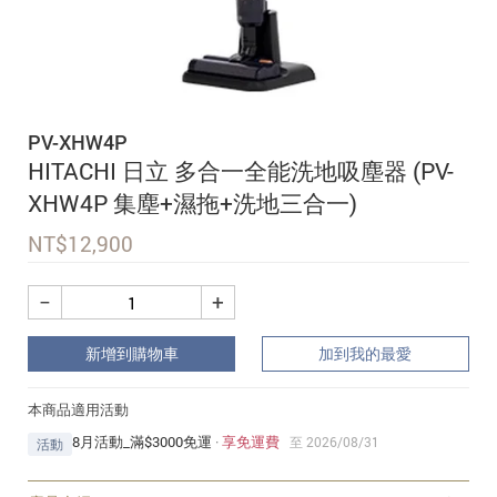
追蹤我的訂單
會員資料管理
查看我的最愛
PV-XHW4P
加入 JARVIS VIP
HITACHI 日立 多合一全能洗地吸塵器 (PV-
XHW4P 集塵+濕拖+洗地三合一)
NT$
12,900
−
+
新增到購物車
加到我的最愛
本商品適用活動
8月活動_滿$3000免運
·
享免運費
至 2026/08/31
活動