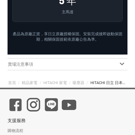
5 年
主馬達
產品為原廠正貨，享日立原廠授權保固。安裝完成後即啟動保固
期，相關保固規範依原廠公告為準。
賣場注意事項
首頁
/
精品家電
/
HITACHI 家電
/
吸塵器
/
HITACHI 日立 日本原裝紙袋型吸塵器 (CV-CK4T 560W)
支援服務
購物流程