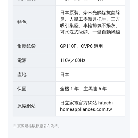
日本原裝、奈米光觸媒抗菌除
臭、人體工學新月把手、三方
特色
吸引集塵、車輪排氣不揚灰、
可水洗式吸頭、一鍵自動捲線
集塵紙袋
GP110F、CVP6 適用
電源
110V／60Hz
產地
日本
保固
全機 1 年、主馬達 5 年
日立家電官方網站 hitachi-
原廠網站
homeappliances.com.tw
※ 實際規格以原廠公布為準。