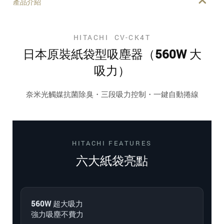
產品介紹
HITACHI CV-CK4T
日本原裝紙袋型吸塵器（560W 大
吸力）
奈米光觸媒抗菌除臭・三段吸力控制・一鍵自動捲線
HITACHI FEATURES
六大紙袋亮點
560W 超大吸力
強力吸塵不費力