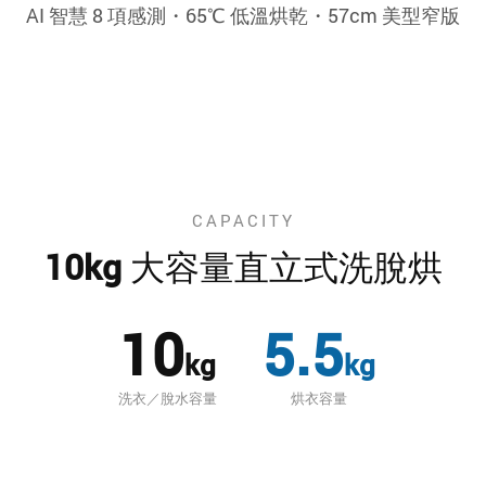
AI 智慧 8 項感測・65℃ 低溫烘乾・57cm 美型窄版
CAPACITY
10kg 大容量直立式洗脫烘
10
5.5
kg
kg
洗衣／脫水容量
烘衣容量