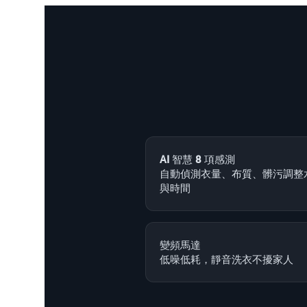
AI 智慧 8 項感測
自動偵測衣量、布質、髒污調整
與時間
變頻馬達
低噪低耗，靜音洗衣不擾家人