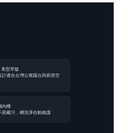
m 美型窄版
設計適合台灣公寓陽台與廚房空
鋼內槽
不易藏污，槽洗淨自動維護