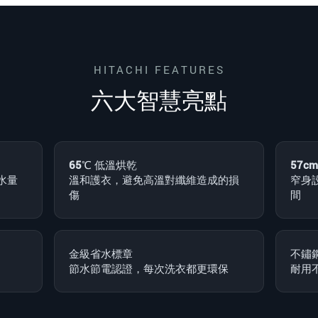
HITACHI FEATURES
六大智慧亮點
65℃ 低溫烘乾
57c
水量
溫和護衣，避免高溫對纖維造成的損
窄身
傷
間
金級省水標章
不鏽
節水節電認證，每次洗衣都更環保
耐用