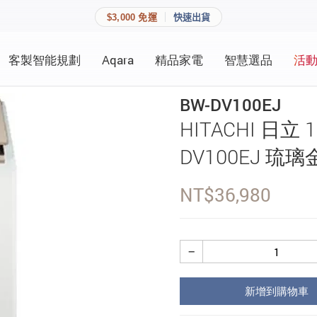
$3,000 免運
快速出貨
客製智能規劃
Aqara
精品家電
智慧選品
活
快速連結
員資料與收藏清單。
BW-DV100EJ
追蹤我的訂單
HITACHI 日立
家庭
會員資料管理
DV100EJ 琉璃
家庭
查看我的最愛
NT$
36,980
加入 JARVIS VIP
−
登入會員
新增到購物車
建立新帳號