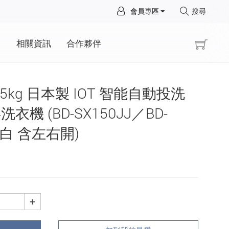
×
會員專區
搜尋
×
動
相關資訊
合作夥伴
 15kg 日本製 IOT 智能自動投洗
機 (BD-SX150JJ／BD-
霧白 含左右開)
+