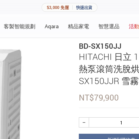
$3,000 免運
快速出貨
客製智能規劃
Aqara
精品家電
智慧選品
活
快速連結
員資料與收藏清單。
BD-SX150JJ
追蹤我的訂單
HITACHI 日立
家庭
會員資料管理
熱泵滾筒洗脫烘洗衣
家庭
查看我的最愛
SX150JJR 雪
加入 JARVIS VIP
NT$
79,900
登入會員
−
建立新帳號