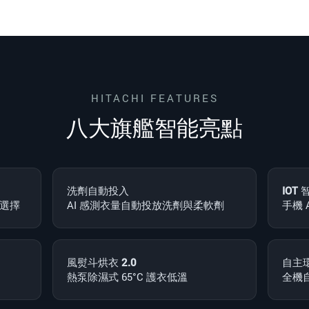
HITACHI FEATURES
八大旗艦智能亮點
洗劑自動投入
IOT
艦選擇
AI 感測衣量自動投放洗劑與柔軟劑
手機 
風熨斗烘衣 2.0
自主環
熱泵除濕式 65°C 護衣低溫
全機