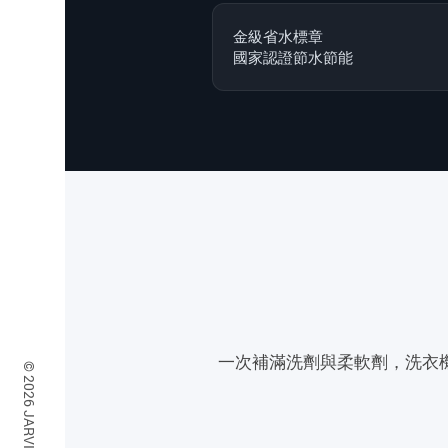
金級省水標章
國家認證節水節能
一次補滿洗劑與柔軟劑，洗衣機