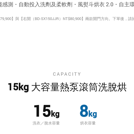
智能感測・自動投入洗劑及柔軟劑・風熨斗烘衣 2.0・自主環淨
T$79,900】與【右開（BD-SX150JJR）NT$80,900】兩款開門方向。下
CAPACITY
15kg 大容量熱泵滾筒洗脫烘
15
8
kg
kg
洗衣／脫水容量
烘衣容量