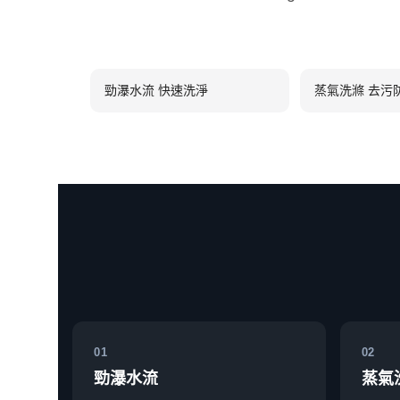
勁瀑水流 快速洗淨
蒸氣洗滌 去污
01
02
勁瀑水流
蒸氣