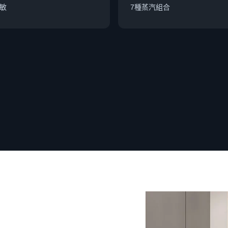
敏
7種蒸汽組合