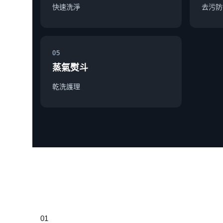
快速洗淨
去污防
05
蒸氣熨斗
乾洗護理
01