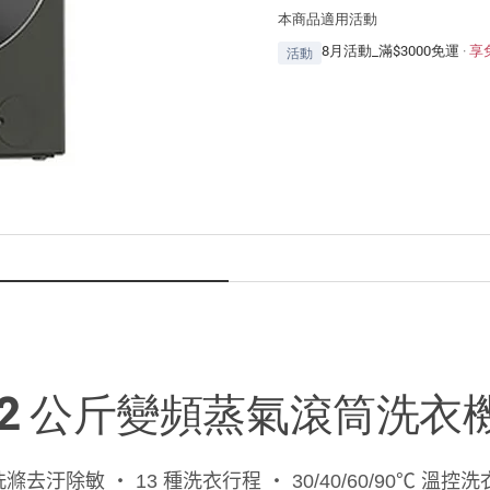
本商品適用活動
8月活動_滿$3000免運
·
享
活動
立 12 公斤變頻蒸氣滾筒洗衣機 
洗滌去汙除敏 ‧ 13 種洗衣行程 ‧ 30/40/60/90℃ 溫控洗