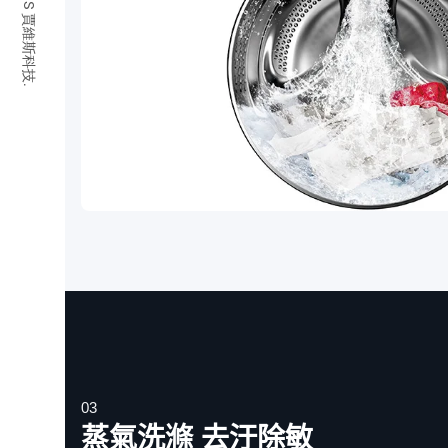
© 2026 JARVIS 賈維斯科技.
03
蒸氣洗滌 去汙除敏