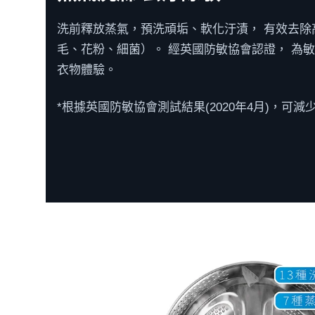
洗前釋放蒸氣，預洗頑垢、軟化汙漬，​ 有效去除高達
毛、花粉、細菌）。​ 經英國防敏協會認證，​ 
衣物體驗。​
*根據英國防敏協會測試結果(2020年4月)，可減少過