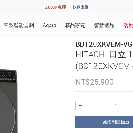
$3,000 免運
快速出貨
客製智能規劃
Aqara
精品家電
智慧選品
活
快速連結
員資料與收藏清單。
BD120XKVEM-V
追蹤我的訂單
HITACHI 日
家庭
會員資料管理
(BD120XKVE
家庭
查看我的最愛
NT$
25,900
加入 JARVIS VIP
−
登入會員
新增到購物車
建立新帳號