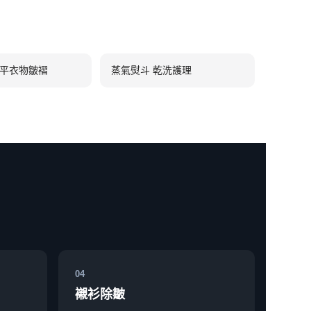
撫平衣物皺褶
蒸氣熨斗 乾洗護理
04
襯衫除皺