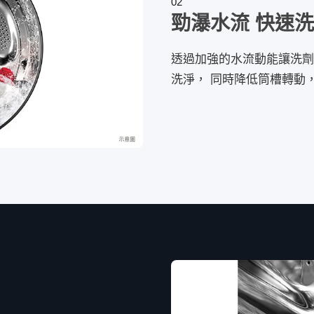
02
勁瀑水流 快速
透過加強的水流動能讓洗劑
洗淨， 同時降低筒槽轉動，溫