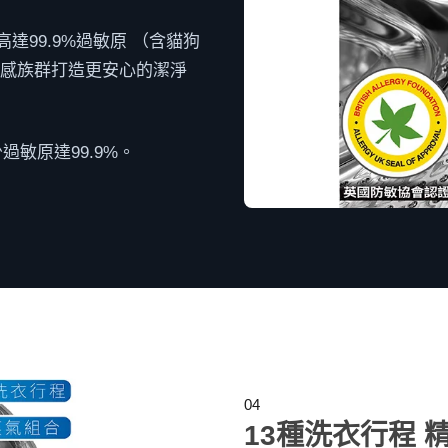
99.9%過敏原​ （含貓狗
為敏感族群打造更安心的潔淨
敏原達99.9%。​
04
​13種洗衣行程 