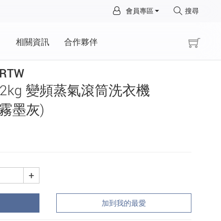
×
會員專區
搜尋
×
動
相關資訊
合作夥伴
GRTW
立 12kg 變頻蒸氣滾筒洗衣機
M 霧墨灰)
+
加到我的最愛