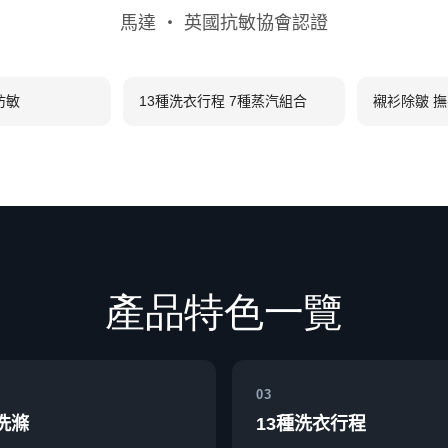
馬達 ‧ 英國抗敏協會認證
防敏
13種洗衣行程 7種蒸汽組合
襯衫除皺 
產品特色一覽
03
洗滌
13種洗衣行程