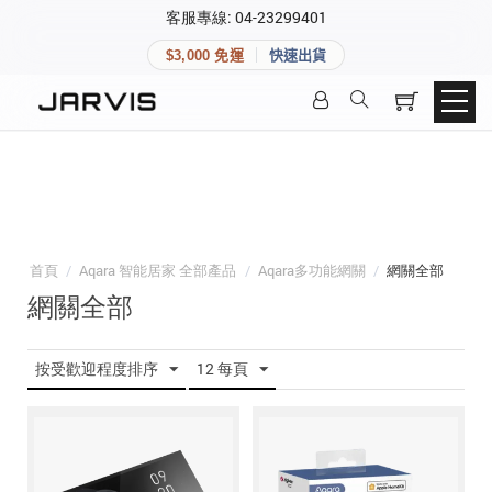
×
客服專線: 04-23299401
會員專區
×
$3,000 免運
快速出貨
登入後可查看訂單、會員資料與收藏清單。
快速連結
會員帳號
Aqara 智慧家庭
智能門鎖
Matter 智慧家庭
密碼
精品家電
首頁
/
Aqara 智能居家 全部產品
/
Aqara多功能網關
/
網關全部
網關全部
登入會員
按受歡迎程度排序
12 每頁
建立新帳號
快速連結