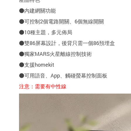
●內建網關功能
●可控制2個電路開關、6個無線開關
●10種主題，多元佈局
●雙86屏幕設計，後背只需一個86預埋盒
●獨家MARS火星離線控制技術
●支援homekit
●可用語音、App、觸碰螢幕控制面板
注意：需要有中性線