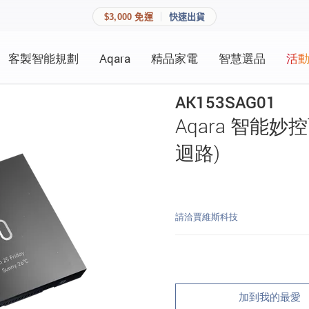
$3,000 免運
快速出貨
客製智能規劃
Aqara
精品家電
智慧選品
活
快速連結
員資料與收藏清單。
AK153SAG01
追蹤我的訂單
Aqara 智能妙控面
家庭
會員資料管理
迴路)
家庭
查看我的最愛
加入 JARVIS VIP
請洽賈維斯科技
登入會員
建立新帳號
加到我的最愛