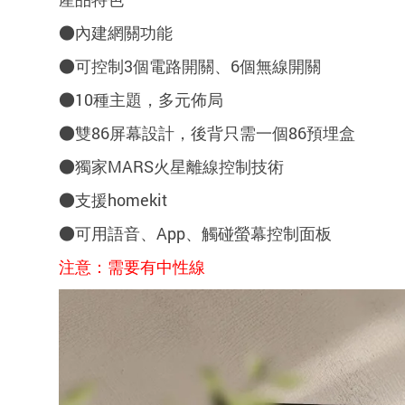
●內建網關功能
●可控制3個電路開關、6個無線開關
●10種主題，多元佈局
●雙86屏幕設計，後背只需一個86預埋盒
●獨家MARS火星離線控制技術
●支援homekit
●可用語音、App、觸碰螢幕控制面板
注意：需要有中性線