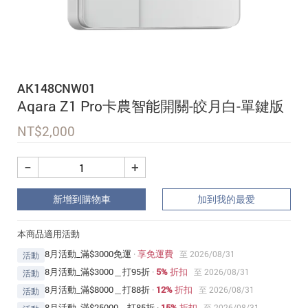
追蹤我的訂單
會員資料管理
查看我的最愛
AK148CNW01
加入 JARVIS VIP
Aqara Z1 Pro卡農智能開關-皎月白-單鍵版
NT$
2,000
−
+
新增到購物車
加到我的最愛
本商品適用活動
8月活動_滿$3000免運
·
享免運費
至 2026/08/31
活動
8月活動_滿$3000＿打95折
·
5% 折扣
至 2026/08/31
活動
8月活動_滿$8000＿打88折
·
12% 折扣
至 2026/08/31
活動
8月活動_滿$25000＿打85折
·
15% 折扣
至 2026/08/31