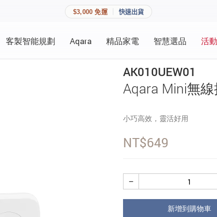
$3,000 免運
快速出貨
客製智能規劃
Aqara
精品家電
智慧選品
活
快速連結
員資料與收藏清單。
AK010UEW01
追蹤我的訂單
Aqara Mini無
家庭
會員資料管理
小巧高效，靈活好用
家庭
查看我的最愛
NT$
649
加入 JARVIS VIP
登入會員
−
建立新帳號
新增到購物車