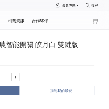
×
會員專區
搜尋
×
動
相關資訊
合作夥伴
Pro卡農智能開關-皎月白-雙鍵版
+
加到我的最愛