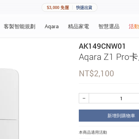
$3,000 免運
快速出貨
客製智能規劃
Aqara
精品家電
智慧選品
活
快速連結
員資料與收藏清單。
AK149CNW01
追蹤我的訂單
Aqara Z1 
家庭
會員資料管理
NT$
2,100
家庭
查看我的最愛
加入 JARVIS VIP
−
登入會員
新增到購物車
建立新帳號
本商品適用活動