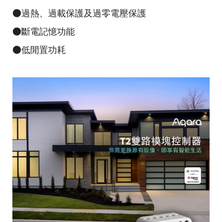
●過熱、過載保護及過零電壓保護
●斷電記憶功能
●低閒置功耗