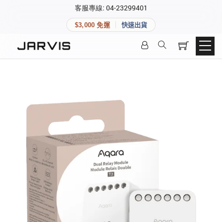
×
客服專線: 04-23299401
會員專區
×
$3,000 免運
快速出貨
登入後可查看訂單、會員資料與收藏清單。
快速連結
會員帳號
Aqara 智慧家庭
智能門鎖
Matter 智慧家庭
密碼
精品家電
登入會員
建立新帳號
快速連結