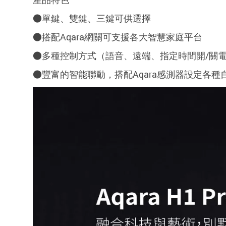
●單鍵、雙鍵、三鍵可供選擇
●搭配Aqara網關可支援
各大智慧家庭平台
●多種控制方式（語音、遠端、
指定時間開/關
●豐富的智能聯動，搭配Aqara感測器設定各種