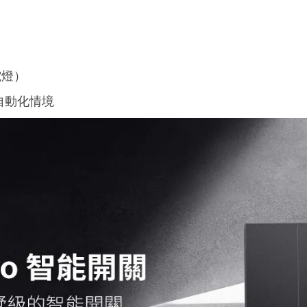
電燈
）
自動化情境