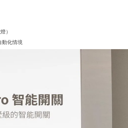
電燈
）
自動化情境