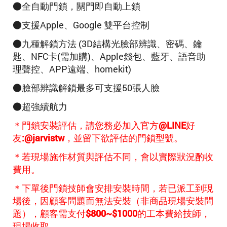
●全自動門鎖，關門即自動上鎖
●支援Apple、Google 雙平台控制
●九種解鎖方法 (
3D結構光臉部辨識
、
密碼、鑰
匙、NFC卡(需加購)、Apple錢包、藍牙、語音助
理聲控、APP遠端、homekit)
●臉部辨識解鎖最多可支援50張人臉
●超強續航力
＊門鎖安裝評估，請您務必加入官方@LINE好
友:@jarvistw，並留下欲評估的門鎖型號。
＊若現場施作材質與評估不同，會以實際狀況酌收
費用。
＊下單後門鎖技師會安排安裝時間，若已派工到現
場後，因顧客問題而無法安裝（非商品現場安裝問
題），顧客需支付$800~$1000的工本費給技師，
現場收取。