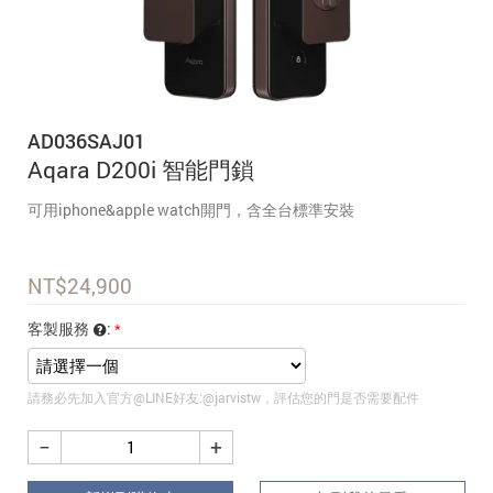
追蹤我的訂單
會員資料管理
查看我的最愛
AD036SAJ01
加入 JARVIS VIP
Aqara D200i 智能門鎖
可用iphone&apple watch開門，含全台標準安裝
NT$
24,900
客製服務
:
請務必先加入官方@LINE好友:@jarvistw，評估您的門是否需要配件
−
+