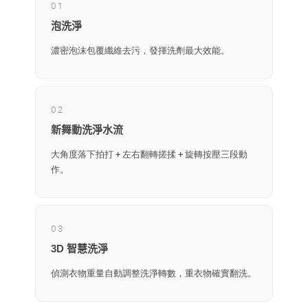
01
泡洗淨
濃密泡沫包覆纖維去污，發揮洗劑最大效能。
02
新舞動洗淨水流
大角度落下拍打 + 左右翻轉搓揉 + 旋轉按壓三段動
作。
03
3D 智慧洗淨
偵測衣物重量自動調整洗淨轉數，重衣物確實翻洗。