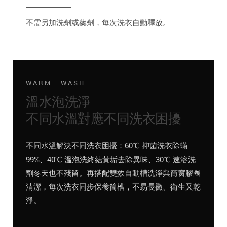
不需另加洗劑或藥劑，每次洗衣自動釋放。
WARM WASH
溫水泡洗淨
不同水溫對應不同洗衣困擾
不同水溫解決不同洗衣困擾：60℃ 抑菌洗衣除蟎
99%、40℃ 溫泡洗終結黃垢去除異味、30℃ 速溶洗
劑冬天也不殘留。再搭配雙效自動槽洗淨與筒窗膠圈
清潔，每次洗衣同步保養筒槽，不易長黴、衛生又乾
淨。