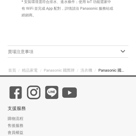
* 安裝環境需符合排水、進水條件；使用 IoT 功能需家中
有 WiFi 並完成 App 配對，詳情請洽 Panasonic 服務站或
經銷商。
賣場注意事項
首頁
/
精品家電
/
Panasonic 國際牌
/
洗衣機
/
Panasonic 國際牌 NA-V190RDH-W 智慧聯網系列 19kg 滾筒洗衣機 冰鑽白
支援服務
購物流程
售後服務
會員權益