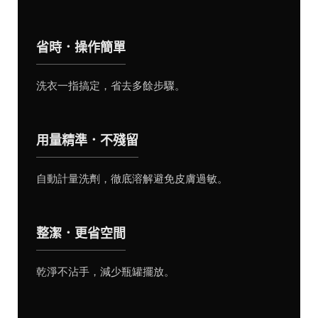
省時．操作簡單
洗衣一指搞定，省去多餘步驟。
用量精準．不殘留
自動計量洗劑，徹底溶解避免皮膚過敏。
整潔．更省空間
乾淨不沾手，減少瓶罐擺放。