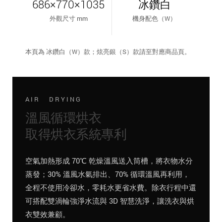
686×770×1035
冰鑽白
外觀尺寸 mm
機身配色（W）
本頁為 冰鑽白（W）款；炫亮銀（S）款請至對應商品頁。
AIR DRYING
溫風循環烘衣
取得烘衣系統專利
空氣加熱形成 70℃ 乾燥溫風送入筒槽，將衣物水分
蒸發；30% 溫風水氣排出、70% 循環溫風再利用，
全程不使用冷卻水，零耗水更省水費。除衣行程中還
可搭配雙渦輪強淨水流與 3D 智慧洗淨，讓洗衣與烘
衣雙效兼顧。