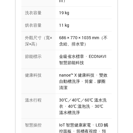
白）
洗衣容量
19 kg
烘衣容量
11 kg
外觀尺寸（寬×
686 × 770 × 1035 mm（不
深×高）
含給、排水管）
節能標示
金級省水標章 · ECONAVI
智慧節能科技
健康科技
nanoe™ X 健康科技 · 雙效
自動槽洗淨 · 筒窗．膠圈
清潔
溫水行程
30℃／40℃／60℃ 溫水洗
衣 · 40℃ 溫泡洗 · 30℃
溫水槽洗淨
智慧操控
IoT 智慧健康家電 · LED 觸
控面板 · 筒槽夜視燈 · 預