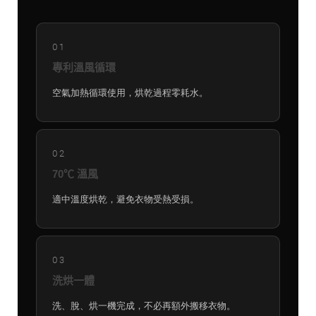
01
專利溫風循環
空氣加熱循環使用，烘乾過程零耗水。
02
70℃ 溫風
適中溫度烘乾，避免衣物受熱受損。
03
洗烘一體
洗、脫、烘一機完成，不必再額外搬移衣物。