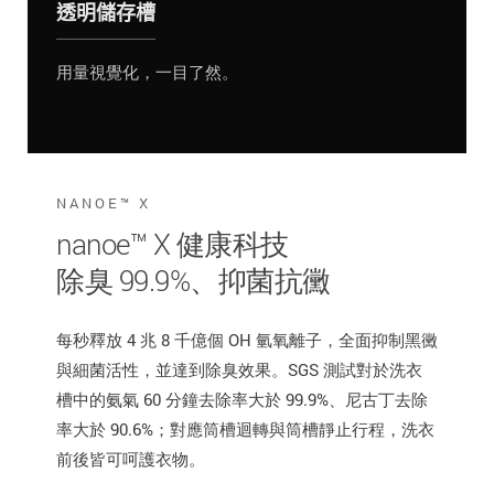
透明儲存槽
用量視覺化，一目了然。
NANOE™ X
nanoe™ X 健康科技
除臭 99.9%、抑菌抗黴
每秒釋放 4 兆 8 千億個 OH 氫氧離子，全面抑制黑黴
與細菌活性，並達到除臭效果。SGS 測試對於洗衣
槽中的氨氣 60 分鐘去除率大於 99.9%、尼古丁去除
率大於 90.6%；對應筒槽迴轉與筒槽靜止行程，洗衣
前後皆可呵護衣物。