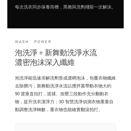
每次洗衣同步保養筒槽，黑黴與洗劑殘留一次解決。
WASH POWER
泡洗淨 + 新舞動洗淨水流
濃密泡沫深入纖維
泡洗淨能迅速溶解洗劑形成濃稠泡沫，包覆衣物纖維
去除髒污；新舞動洗淨水流以攪拌翼帶動衣物大約
90 度垂直拍打，搓揉、按壓三段動作充分翻動衣
物，提升洗衣潔淨力；3D 智慧洗淨偵測衣物重量自
動調整洗淨轉數，重衣物也能確實翻滾拍打。