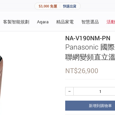
$3,000 免運
快速出貨
客製智能規劃
Aqara
精品家電
智慧選品
活
快速連結
員資料與收藏清單。
NA-V190NM-PN
追蹤我的訂單
Panasonic 國
家庭
會員資料管理
聯網變頻直立溫
家庭
查看我的最愛
NT$
26,900
加入 JARVIS VIP
−
登入會員
新增到購物車
建立新帳號