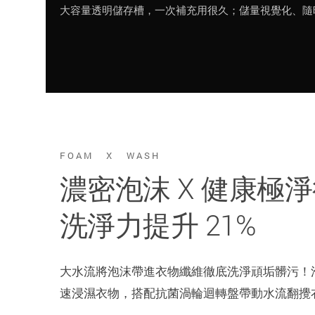
大容量透明儲存槽，一次補充用很久；儲量視覺化、隨
FOAM X WASH
濃密泡沫 X 健康極
洗淨力提升 21%
大水流將泡沫帶進衣物纖維徹底洗淨頑垢髒污！
速浸濕衣物，搭配抗菌渦輪迴轉盤帶動水流翻攪