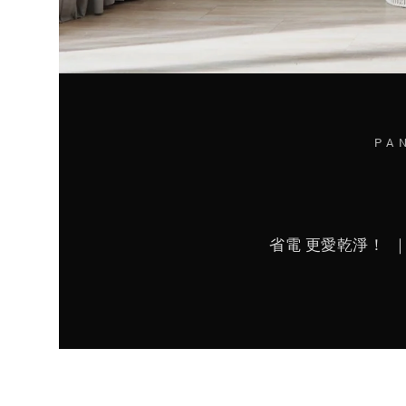
PA
省電 更愛乾淨！ ｜