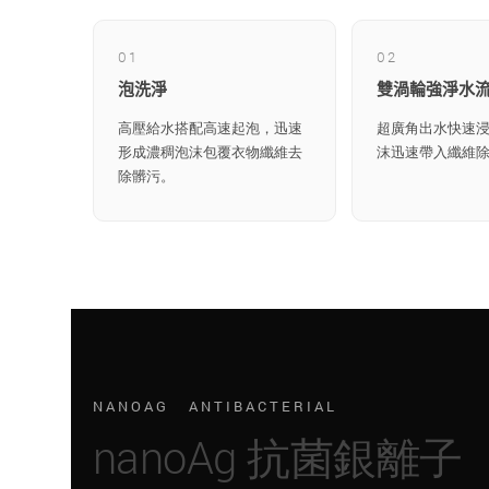
01
02
泡洗淨
雙渦輪強淨水
高壓給水搭配高速起泡，迅速
超廣角出水快速
形成濃稠泡沫包覆衣物纖維去
沫迅速帶入纖維
除髒污。
NANOAG ANTIBACTERIAL
nanoAg 抗菌銀離子