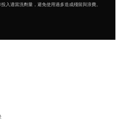
準投入適當洗劑量，避免使用過多造成殘留與浪費。
快