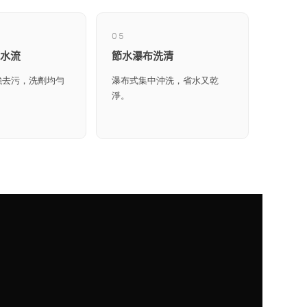
05
水流
節水瀑布洗清
強去污，洗劑均勻
瀑布式集中沖洗，省水又乾
淨。