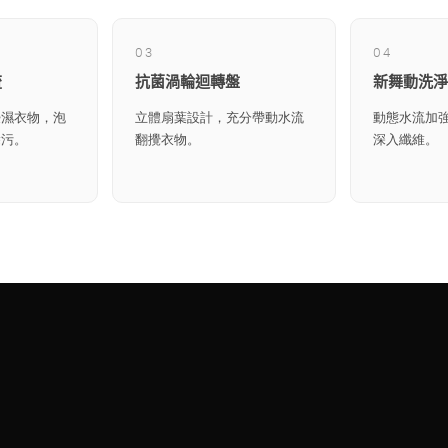
03
04
流
抗菌渦輪迴轉盤
新舞動洗淨
浸濕衣物，泡
立體扇葉設計，充分帶動水流
動態水流加
除污。
翻攪衣物。
深入纖維。