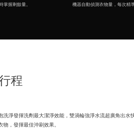
時掌握剩餘量。
機器自動偵測衣物量，每次精
淨行程
泡洗淨發揮洗劑最大潔淨效能，雙渦輪強淨水流超廣角出水
衣物，發揮最佳沖刷效果。