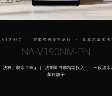
NASONIC · 智能聯網變頻系列 · 直立式溫水
NA-V190NM-PN
 洗衣／脫水 19kg ｜ 洗劑量自動精準投入 ｜ 三段溫水洗衣
菌銀離子