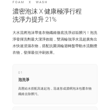
FOAM X WASH
濃密泡沫 X 健康極淨行程
洗淨力提升 21%
大水流將泡沫帶進衣物纖維徹底洗淨頑垢髒污！泡洗
淨發揮洗劑最大潔淨效能，雙渦輪強淨水流超廣角出
水快速浸濕衣物，搭配抗菌渦輪迴轉盤帶動水流翻攪
衣物，發揮最佳沖刷效果。
01
泡洗淨
高壓給水搭配高速起泡，迅速形成濃稠泡沫包覆衣物
纖維去除髒污。