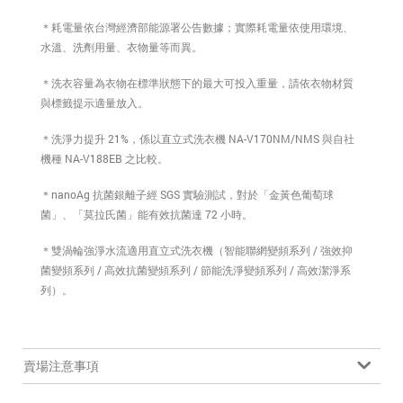
＊耗電量依台灣經濟部能源署公告數據；實際耗電量依使用環境、
水溫、洗劑用量、衣物量等而異。
＊洗衣容量為衣物在標準狀態下的最大可投入重量，請依衣物材質
與標籤提示適量放入。
＊洗淨力提升 21%，係以直立式洗衣機 NA-V170NM/NMS 與自社
機種 NA-V188EB 之比較。
＊nanoAg 抗菌銀離子經 SGS 實驗測試，對於「金黃色葡萄球
菌」、「莫拉氏菌」能有效抗菌達 72 小時。
＊雙渦輪強淨水流適用直立式洗衣機（智能聯網變頻系列 / 強效抑
菌變頻系列 / 高效抗菌變頻系列 / 節能洗淨變頻系列 / 高效潔淨系
列）。
賣場注意事項