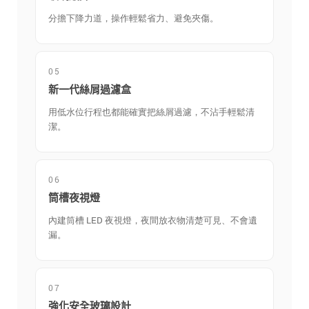
分擔下降力道，操作輕鬆省力、避免夾傷。
05
新一代絲屑過濾盒
用低水位行程也都能確實把絲屑過濾，不沾手輕鬆清
潔。
06
筒槽夜視燈
內建筒槽 LED 夜視燈，夜間放衣物清楚可見、不會遺
漏。
07
強化安全玻璃設計