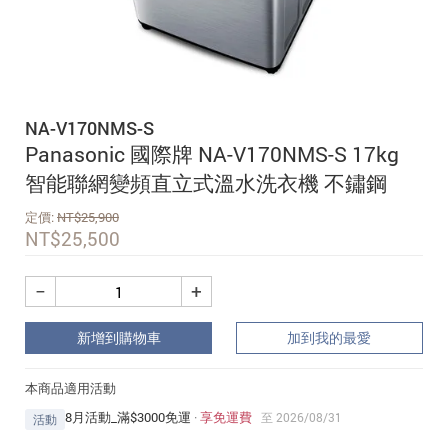
追蹤我的訂單
會員資料管理
查看我的最愛
NA-V170NMS-S
加入 JARVIS VIP
Panasonic 國際牌 NA-V170NMS-S 17kg
智能聯網變頻直立式溫水洗衣機 不鏽鋼
定價:
NT$
25,900
NT$
25,500
−
+
新增到購物車
加到我的最愛
本商品適用活動
8月活動_滿$3000免運
·
享免運費
至 2026/08/31
活動