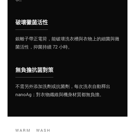
破壞黴菌活性
銀離子帶正電荷，能破壞洗衣槽與衣物上的細菌與黴
菌活性，抑菌持續 72 小時。
無負擔抗菌對策
不需另外添加洗劑或抗菌劑，每次洗衣自動釋出
nanoAg；對衣物纖維與機身材質都無負擔。
WARM WASH