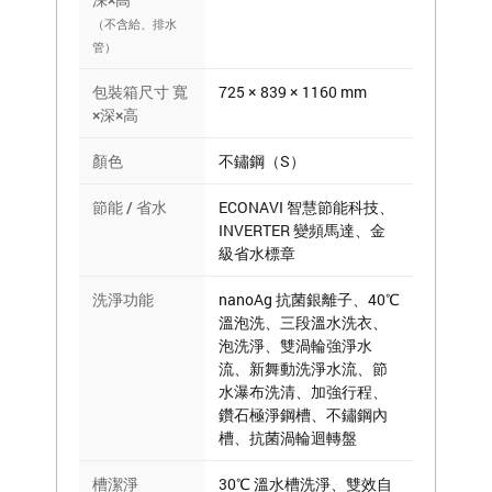
（不含給、排水
管）
包裝箱尺寸 寬
725 × 839 × 1160 mm
×深×高
顏色
不鏽鋼（S）
節能 / 省水
ECONAVI 智慧節能科技、
INVERTER 變頻馬達、金
級省水標章
洗淨功能
nanoAg 抗菌銀離子、40℃
溫泡洗、三段溫水洗衣、
泡洗淨、雙渦輪強淨水
流、新舞動洗淨水流、節
水瀑布洗清、加強行程、
鑽石極淨鋼槽、不鏽鋼內
槽、抗菌渦輪迴轉盤
槽潔淨
30℃ 溫水槽洗淨、雙效自