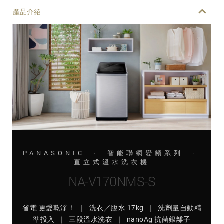
產品介紹
PANASONIC · 智能聯網變頻系列 ·
直立式溫水洗衣機
NA-V170NMS-S
省電 更愛乾淨！ ｜ 洗衣／脫水 17kg ｜ 洗劑量自動精
準投入 ｜ 三段溫水洗衣 ｜ nanoAg 抗菌銀離子