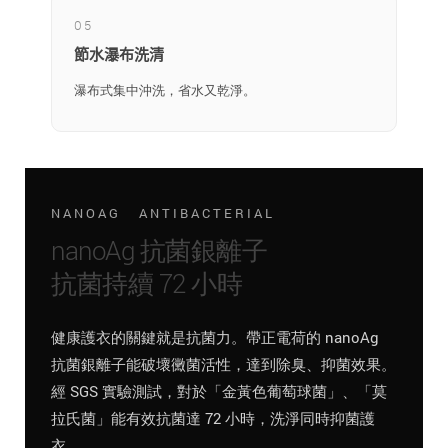
05
節水瀑布洗清
瀑布式集中沖洗，省水又乾淨。
NANOAG ANTIBACTERIAL
nanoAg 抗菌銀離子
抗菌持續 72 小時
健康護衣的關鍵就是抗菌力。帶正電荷的 nanoAg
抗菌銀離子能破壞黴菌活性，達到除臭、抑菌效果。
經 SGS 實驗測試，對於「金黃色葡萄球菌」、「莫
拉氏菌」能有效抗菌達 72 小時，洗淨同時抑菌護
衣。