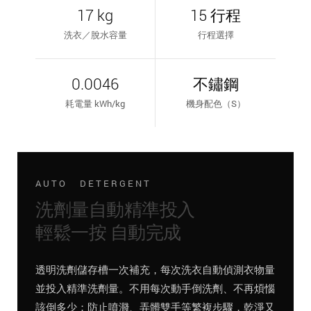
17 kg
15 行程
洗衣／脫水容量
行程選擇
0.0046
不鏽鋼
耗電量 kWh/kg
機身配色（S）
AUTO DETERGENT
洗劑量自動精準投入
輕鬆一按 自動完成
透明洗劑儲存槽一次補充，每次洗衣自動偵測衣物量
並投入精準洗劑量。不用每次動手倒洗劑、不再煩惱
該倒多少；防止噴濺、弄髒雙手等繁複步驟，乾淨又