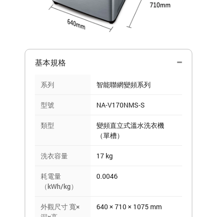
基本規格
系列
智能聯網變頻系列
型號
NA-V170NMS-S
類型
變頻直立式溫水洗衣機
（單槽）
洗衣容量
17 kg
耗電量
0.0046
（kWh/kg）
外觀尺寸 寬×
640 × 710 × 1075 mm
深×高