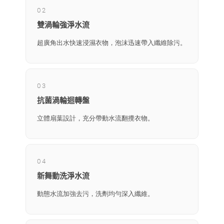
02
雙渦輪強淨水流
超廣角出水快速浸濕衣物，泡沫迅速帶入纖維除污。
03
抗菌渦輪迴轉盤
立體扇葉設計，充分帶動水流翻攪衣物。
04
新舞動洗淨水流
動態水流加強去污，洗劑均勻深入纖維。