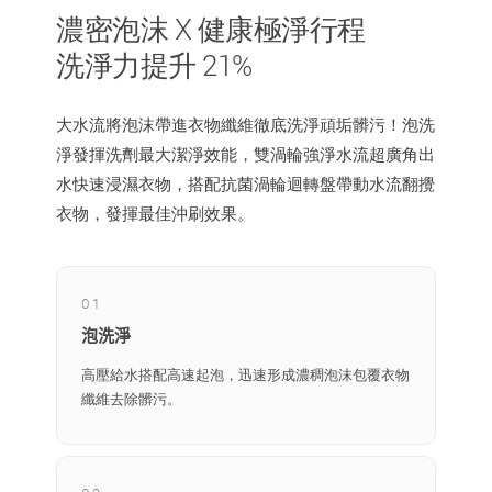
濃密泡沫 X 健康極淨行程
洗淨力提升 21%
大水流將泡沫帶進衣物纖維徹底洗淨頑垢髒污！泡洗
淨發揮洗劑最大潔淨效能，雙渦輪強淨水流超廣角出
水快速浸濕衣物，搭配抗菌渦輪迴轉盤帶動水流翻攪
衣物，發揮最佳沖刷效果。
01
泡洗淨
高壓給水搭配高速起泡，迅速形成濃稠泡沫包覆衣物
纖維去除髒污。