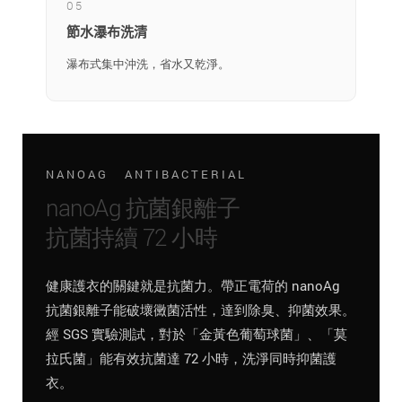
05
節水瀑布洗清
瀑布式集中沖洗，省水又乾淨。
NANOAG ANTIBACTERIAL
nanoAg 抗菌銀離子
抗菌持續 72 小時
健康護衣的關鍵就是抗菌力。帶正電荷的 nanoAg
抗菌銀離子能破壞黴菌活性，達到除臭、抑菌效果。
經 SGS 實驗測試，對於「金黃色葡萄球菌」、「莫
拉氏菌」能有效抗菌達 72 小時，洗淨同時抑菌護
衣。