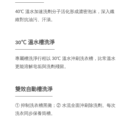
40℃ 溫水加速洗劑分子活化形成濃密泡沫，深入纖
維對抗油污、汗漬。
30℃ 溫水槽洗淨
專屬槽洗淨行程以 30℃ 溫水沖刷洗衣槽，比常溫水
更能溶解皂垢與洗劑殘留。
雙效自動槽洗淨
① 抑制洗衣槽黑黴；② 水流全面沖刷除洗劑。每次
洗衣同步保養筒槽。