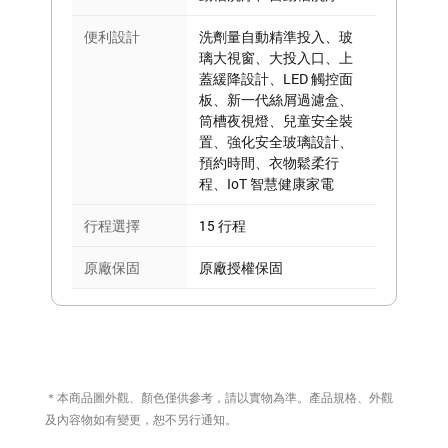
便利設計
洗劑量自動精準投入、玻
璃大視窗、大投入口、上
蓋緩降設計、LED 觸控面
板、新一代絲屑過濾盒、
筒槽夜視燈、兒童安全裝
置、強化安全玻璃設計、
預約時間、衣物鬆柔行
程、IoT 智慧健康家電
行程選擇
15 行程
原廠保固
原廠授權保固
＊本商品圖外觀、顏色僅供參考，請以實物為準。產品規格、外觀
及內容物如有變更，恕不另行通知。