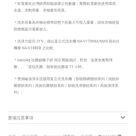
＊耗電量依台灣經濟部能源署公告數據；實際耗電量依使用環境、
水溫、洗劑用量、衣物量等而異。
＊洗衣容量為衣物在標準狀態下的最大可投入重量，請依衣物材質
與標籤提示適量放入。
＊洗淨力提升 21%，係以直立式洗衣機 NA-V170NM/NMS 與自社
機種 NA-V188EB 之比較。
＊nanoAg 抗菌銀離子經 SGS 實驗測試，對於「金黃色葡萄球
菌」、「莫拉氏菌」能有效抗菌達 72 小時。
＊雙渦輪強淨水流適用直立式洗衣機（智能聯網變頻系列 / 強效抑
菌變頻系列 / 高效抗菌變頻系列 / 節能洗淨變頻系列 / 高效潔淨系
列）。
賣場注意事項