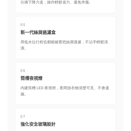
分擔下降力道，操作輕鬆省力、避免夾傷。
05
新一代絲屑過濾盒
用低水位行程也都能確實把絲屑過濾，不沾手輕鬆清
潔。
06
筒槽夜視燈
內建筒槽 LED 夜視燈，夜間放衣物清楚可見、不會遺
漏。
07
強化安全玻璃設計