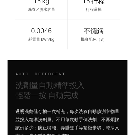
15 kg
15 行程
洗衣／脫水容量
行程選擇
0.0046
不鏽鋼
耗電量 kWh/kg
機身配色（S）
AUTO DETERGENT
洗劑量自動精準投入
輕鬆一按 自動完成
透明洗劑儲存槽一次補充，每次洗衣自動偵測衣物量
並投入精準洗劑量。不用每次動手倒洗劑、不再煩惱
該倒多少；防止噴濺、弄髒雙手等繁複步驟，乾淨又