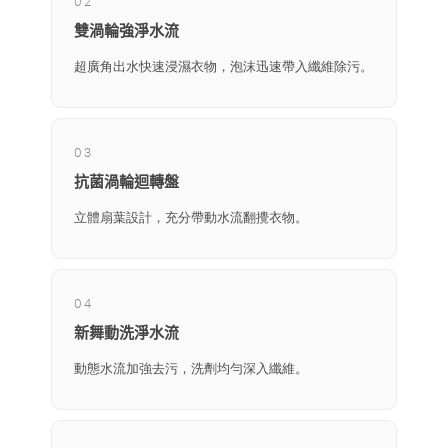
02
雙渦輪強淨水流
超廣角出水快速浸濕衣物，泡沫迅速帶入纖維除污。
03
抗菌渦輪迴轉盤
立體扇葉設計，充分帶動水流翻攪衣物。
04
新舞動洗淨水流
動態水流加強去污，洗劑均勻深入纖維。