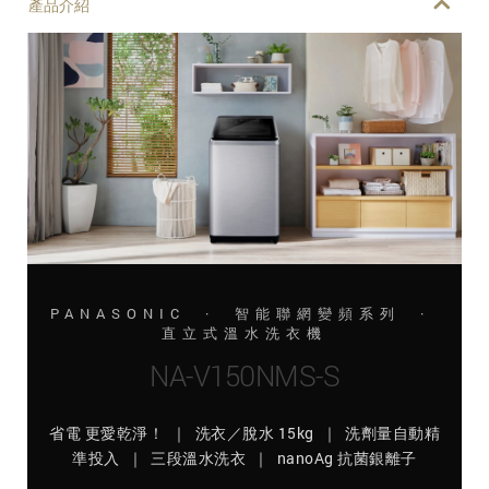
產品介紹
PANASONIC · 智能聯網變頻系列 ·
直立式溫水洗衣機
NA-V150NMS-S
省電 更愛乾淨！ ｜ 洗衣／脫水 15kg ｜ 洗劑量自動精
準投入 ｜ 三段溫水洗衣 ｜ nanoAg 抗菌銀離子