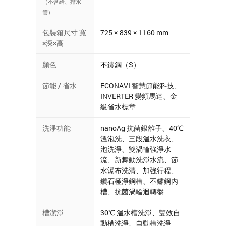
（不含給、排水
管）
包裝箱尺寸 寬
725 × 839 × 1160 mm
×深×高
顏色
不鏽鋼（S）
節能 / 省水
ECONAVI 智慧節能科技、
INVERTER 變頻馬達、金
級省水標章
洗淨功能
nanoAg 抗菌銀離子、40℃
溫泡洗、三段溫水洗衣、
泡洗淨、雙渦輪強淨水
流、新舞動洗淨水流、節
水瀑布洗清、加強行程、
鑽石極淨鋼槽、不鏽鋼內
槽、抗菌渦輪迴轉盤
槽潔淨
30℃ 溫水槽洗淨、雙效自
動槽洗淨、自動槽洗淨