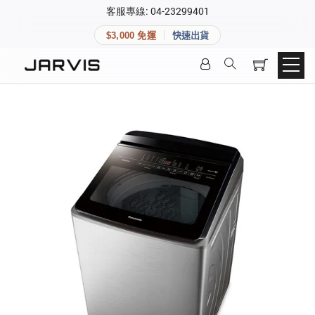
×
客服專線: 04-23299401
會員專區
×
$3,000 免運
快速出貨
登入後可查看訂單、會員資料與收藏清單。
快速連結
會員帳號
Aqara 智慧家庭
智能門鎖
Matter 智慧家庭
密碼
精品家電
登入會員
建立新帳號
快速連結