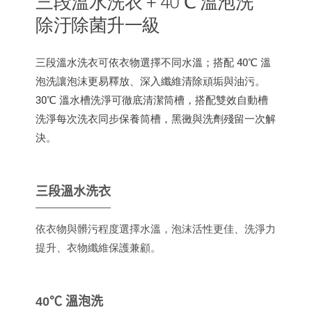
三段溫水洗衣 + 40℃ 溫泡洗
除汙除菌升一級
三段溫水洗衣可依衣物選擇不同水溫；搭配 40℃ 溫
泡洗讓泡沫更易釋放、深入纖維清除頑垢與油污。
30℃ 溫水槽洗淨可徹底清潔筒槽，搭配雙效自動槽
洗淨每次洗衣同步保養筒槽，黑黴與洗劑殘留一次解
決。
三段溫水洗衣
依衣物與髒污程度選擇水溫，泡沫活性更佳、洗淨力
提升、衣物纖維保護兼顧。
40℃ 溫泡洗