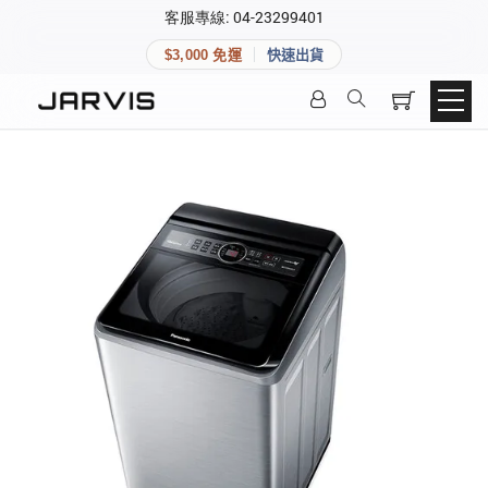
×
客服專線: 04-23299401
會員專區
×
$3,000 免運
快速出貨
登入後可查看訂單、會員資料與收藏清單。
快速連結
會員帳號
Aqara 智慧家庭
智能門鎖
Matter 智慧家庭
密碼
精品家電
登入會員
建立新帳號
快速連結