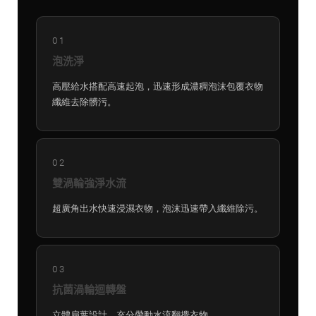
01
泡洗淨
高壓給水搭配高速起泡，迅速形成濃稠泡沫包覆衣物
纖維去除髒污。
02
雙渦輪強淨水流
超廣角出水快速浸濕衣物，泡沫迅速帶入纖維除污。
03
抗菌渦輪迴轉盤
立體扇葉設計，充分帶動水流翻攪衣物。