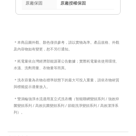
原廠保固
原廠授權保固
＊本商品圖外觀、顏色僅供參考，請以實物為準。產品規格、外觀
及內容物如有變更，恕不另行通知。
＊耗電量依台灣經濟部能源署公告數據；實際耗電量依使用環境、
水溫、洗劑用量、衣物量等而異。
＊洗衣容量為衣物在標準狀態下的最大可投入重量，請依衣物材質
與標籤提示適量放入。
＊雙渦輪強淨水流適用直立式洗衣機（智能聯網變頻系列 / 強效抑
菌變頻系列 / 高效抗菌變頻系列 / 節能洗淨變頻系列 / 高效潔淨系
列）。