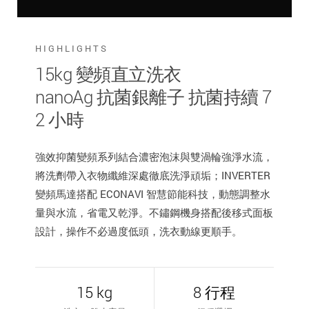
HIGHLIGHTS
15kg 變頻直立洗衣
nanoAg 抗菌銀離子 抗菌持續 7
2 小時
強效抑菌變頻系列結合濃密泡沫與雙渦輪強淨水流，
將洗劑帶入衣物纖維深處徹底洗淨頑垢；INVERTER
變頻馬達搭配 ECONAVI 智慧節能科技，動態調整水
量與水流，省電又乾淨。不鏽鋼機身搭配後移式面板
設計，操作不必過度低頭，洗衣動線更順手。
15 kg
8 行程