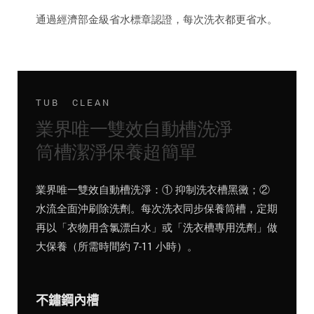
通過經濟部金級省水標章認證，每次洗衣都更省水。
TUB CLEAN
業界唯一雙效自動槽洗淨
筒槽潔淨保養超簡單
業界唯一雙效自動槽洗淨：① 抑制洗衣槽黑黴；②
水流全面沖刷除洗劑。每次洗衣同步保養筒槽，定期
再以「衣物用含氯漂白水」或「洗衣槽專用洗劑」做
大保養（所需時間約 7-11 小時）。
不鏽鋼內槽