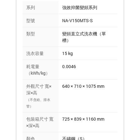
系列
強效抑菌變頻系列
型號
NA-V150MTS-S
類型
變頻直立式洗衣機（單
槽）
洗衣容量
15 kg
耗電量
0.0046
（kWh/kg）
外觀尺寸 寬×
640 × 710 × 1075 mm
深×高
（不含給、排水
管）
包裝箱尺寸 寬
725 × 839 × 1160 mm
×深×高
顏色
不鏽鋼（S）