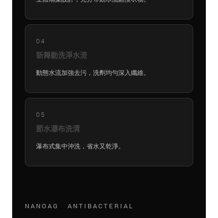
04
新舞動洗淨水流
動態水流加強去污，洗劑均勻深入纖維。
05
節水瀑布洗清
瀑布式集中沖洗，省水又乾淨。
NANOAG ANTIBACTERIAL