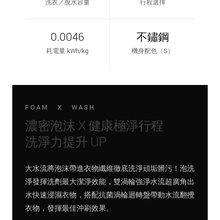
洗衣／脫水容量
行程選擇
0.0046
不鏽鋼
耗電量 kWh/kg
機身配色（S）
FOAM X WASH
濃密泡沫 X 健康極淨行程
洗淨力提升 UP
大水流將泡沫帶進衣物纖維徹底洗淨頑垢髒污！泡洗
淨發揮洗劑最大潔淨效能，雙渦輪強淨水流超廣角出
水快速浸濕衣物，搭配抗菌渦輪迴轉盤帶動水流翻攪
衣物，發揮最佳沖刷效果。