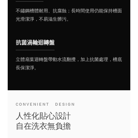
不鏽鋼槽體耐用、抗腐蝕；長時間使用仍能保持槽面
光滑潔淨，不易滋生髒污。
抗菌渦輪迴轉盤
立體扇葉迴轉盤帶動水流翻攪，加上抗菌處理，槽底
長保潔淨。
CONVENIENT DESIGN
人性化貼心設計
自在洗衣無負擔