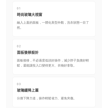
01
時尚玻璃大視窗
融入上蓋的面板，一體化美型外觀，洗衣狀態一目了
然。
02
面板後移設計
面板後移，不必過度低頭好操作，減少脖子負擔好輕
鬆，還能讓投入口變得更大、衣物好拿取。
03
玻璃緩降上蓋
分擔下降力道，操作輕鬆省力、避免夾傷。