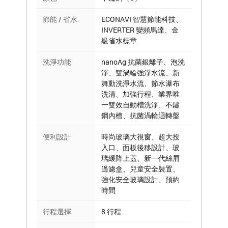
節能 / 省水
ECONAVI 智慧節能科技、
INVERTER 變頻馬達、金
級省水標章
洗淨功能
nanoAg 抗菌銀離子、泡洗
淨、雙渦輪強淨水流、新
舞動洗淨水流、節水瀑布
洗清、加強行程、業界唯
一雙效自動槽洗淨、不鏽
鋼內槽、抗菌渦輪迴轉盤
便利設計
時尚玻璃大視窗、超大投
入口、面板後移設計、玻
璃緩降上蓋、新一代絲屑
過濾盒、兒童安全裝置、
強化安全玻璃設計、預約
時間
行程選擇
8 行程