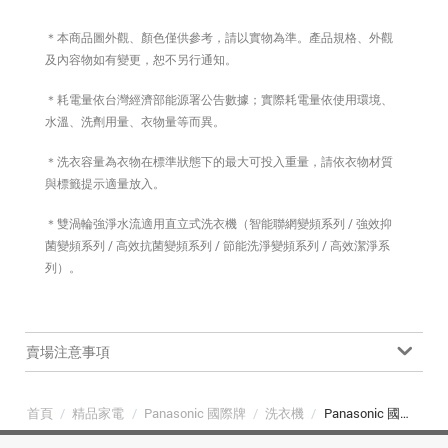
＊本商品圖外觀、顏色僅供參考，請以實物為準。產品規格、外觀
及內容物如有變更，恕不另行通知。
＊耗電量依台灣經濟部能源署公告數據；實際耗電量依使用環境、
水溫、洗劑用量、衣物量等而異。
＊洗衣容量為衣物在標準狀態下的最大可投入重量，請依衣物材質
與標籤提示適量放入。
＊雙渦輪強淨水流適用直立式洗衣機（智能聯網變頻系列 / 強效抑
菌變頻系列 / 高效抗菌變頻系列 / 節能洗淨變頻系列 / 高效潔淨系
列）。
賣場注意事項
首頁
/
精品家電
/
Panasonic 國際牌
/
洗衣機
/
Panasonic 國際牌 NA-V110LBS-S 11kg 高效抗菌變頻直立式洗衣機 不鏽鋼