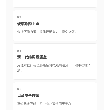
03
玻璃緩降上蓋
分擔下降力道，操作輕鬆省力、避免夾傷。
04
新一代絲屑過濾盒
用低水位行程也都能確實把絲屑過濾，不沾手輕鬆清
潔。
05
兒童安全裝置
童鎖防止誤觸，家中有小孩使用更安心。