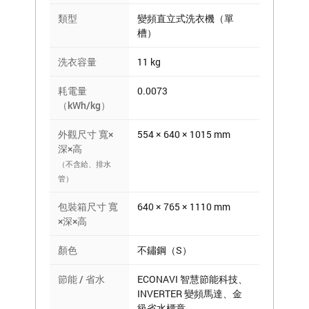
類型
變頻直立式洗衣機（單
槽）
洗衣容量
11 kg
耗電量
0.0073
（kWh/kg）
外觀尺寸 寬×
554 × 640 × 1015 mm
深×高
（不含給、排水
管）
包裝箱尺寸 寬
640 × 765 × 1110 mm
×深×高
顏色
不鏽鋼（S）
節能 / 省水
ECONAVI 智慧節能科技、
INVERTER 變頻馬達、金
級省水標章