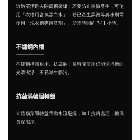
透過清潔劑去除筒槽黴垢；若要防止黑黴產生，可使
用「衣物用含氯漂白水」；若已產生黑黴等臭味則需
使用「洗衣槽專用洗劑」。所需時間約 7-11 小時。
不鏽鋼內槽
不鏽鋼槽體耐用、抗腐蝕；長時間使用仍能保持槽面
光滑潔淨，不易滋生髒污。
抗菌渦輪迴轉盤
立體扇葉迴轉盤帶動水流翻攪，加上抗菌處理，槽底
長保潔淨。