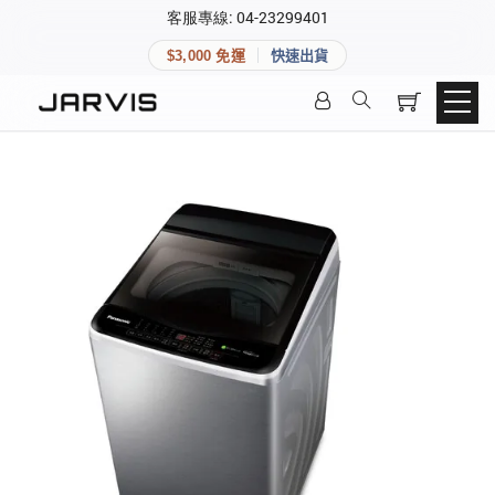
×
客服專線: 04-23299401
會員專區
×
$3,000 免運
快速出貨
登入後可查看訂單、會員資料與收藏清單。
快速連結
會員帳號
Aqara 智慧家庭
智能門鎖
Matter 智慧家庭
密碼
精品家電
登入會員
建立新帳號
快速連結