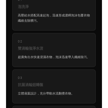
泡洗淨
高壓給水搭配高速起泡，迅速形成濃稠泡沫包覆衣物
纖維去除髒污。
02
雙渦輪強淨水流
超廣角出水快速浸濕衣物，泡沫迅速帶入纖維除污。
03
抗菌渦輪迴轉盤
立體扇葉設計，充分帶動水流翻攪衣物。