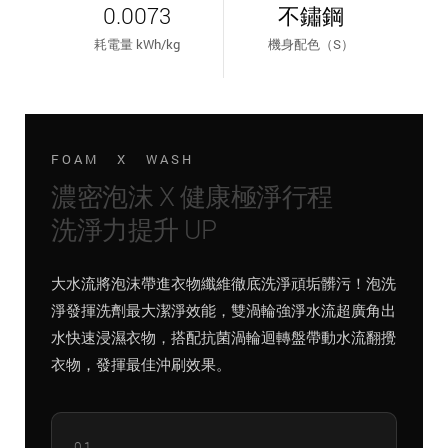
0.0073
不鏽鋼
耗電量 kWh/kg
機身配色（S）
FOAM X WASH
濃密泡沫 X 健康極淨行程
洗淨力提升 UP
大水流將泡沫帶進衣物纖維徹底洗淨頑垢髒污！泡洗
淨發揮洗劑最大潔淨效能，雙渦輪強淨水流超廣角出
水快速浸濕衣物，搭配抗菌渦輪迴轉盤帶動水流翻攪
衣物，發揮最佳沖刷效果。
01