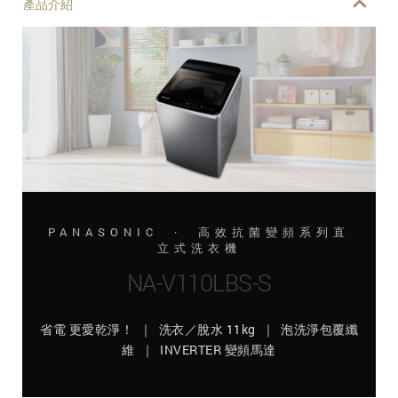
產品介紹
PANASONIC · 高效抗菌變頻系列直
立式洗衣機
NA-V110LBS-S
省電 更愛乾淨！ ｜ 洗衣／脫水 11kg ｜ 泡洗淨包覆纖
維 ｜ INVERTER 變頻馬達