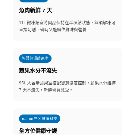
魚肉新鮮 7 天
11L 微凍結室將肉品保持在半凍結狀態，無須解凍可
直接切削，省時又能鎖住鮮味與營養。
智慧保濕蔬果室
蔬果水分不流失
95L 大容量蔬果室搭配智慧濕度控制，蔬果水分維持
7 天不流失，新鮮現買感受。
nanoe™ X 健康科技
全方位健康守護