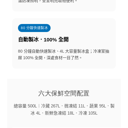
溫防凍照明，全室明亮取物便利。
80 分鐘快速製冰
自動製冰．100% 全開
80 分鐘自動快速製冰、4L 大容量製冰盒；冷凍室抽
屜 100% 全開，深處食材一目了然。
六大保鮮空間配置
總容量 500L︱冷藏 267L．微凍結 11L．蔬果 95L．製
冰 4L．新鮮急凍結 18L．冷凍 105L