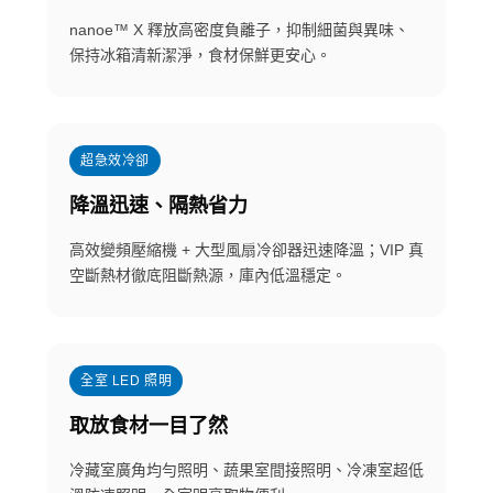
nanoe™ X 釋放高密度負離子，抑制細菌與異味、
保持冰箱清新潔淨，食材保鮮更安心。
超急效冷卻
降溫迅速、隔熱省力
高效變頻壓縮機 + 大型風扇冷卻器迅速降溫；VIP 真
空斷熱材徹底阻斷熱源，庫內低溫穩定。
全室 LED 照明
取放食材一目了然
冷藏室廣角均勻照明、蔬果室間接照明、冷凍室超低