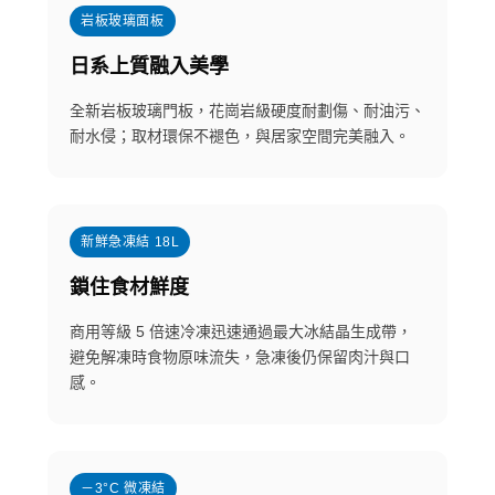
岩板玻璃面板
日系上質融入美學
全新岩板玻璃門板，花崗岩級硬度耐劃傷、耐油污、
耐水侵；取材環保不褪色，與居家空間完美融入。
新鮮急凍結 18L
鎖住食材鮮度
商用等級 5 倍速冷凍迅速通過最大冰結晶生成帶，
避免解凍時食物原味流失，急凍後仍保留肉汁與口
感。
－3°C 微凍結