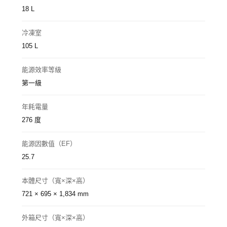
18 L
冷凍室
105 L
能源效率等級
第一級
年耗電量
276 度
能源因數值（EF）
25.7
本體尺寸（寬×深×高）
721 × 695 × 1,834 mm
外箱尺寸（寬×深×高）