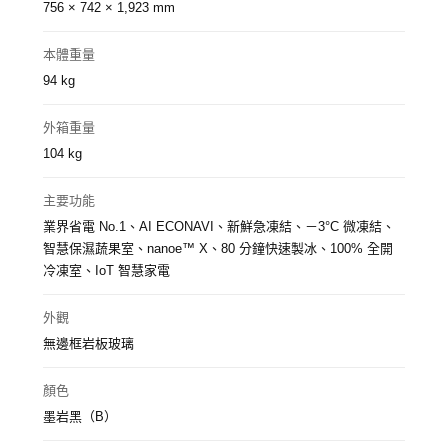
756 × 742 × 1,923 mm
本體重量
94 kg
外箱重量
104 kg
主要功能
業界省電 No.1、AI ECONAVI、新鮮急凍結、－3°C 微凍結、
智慧保濕蔬果室、nanoe™ X、80 分鐘快速製冰、100% 全開
冷凍室、IoT 智慧家電
外觀
無邊框岩板玻璃
顏色
墨岩黑（B）