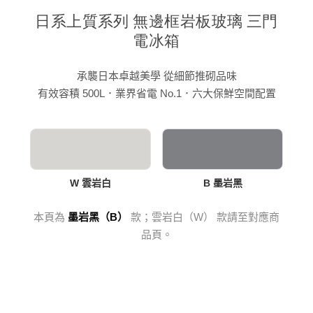
日系上質系列 無邊框岩板玻璃 三門
電冰箱
承襲日本卓越美學 從細節推砌品味
有效容積 500L．業界省電 No.1．六大保鮮空間配置
W 雲岩白
B 墨岩黑
本頁為
墨岩黑（B）
款；雲岩白（W） 款請至對應商
品頁。