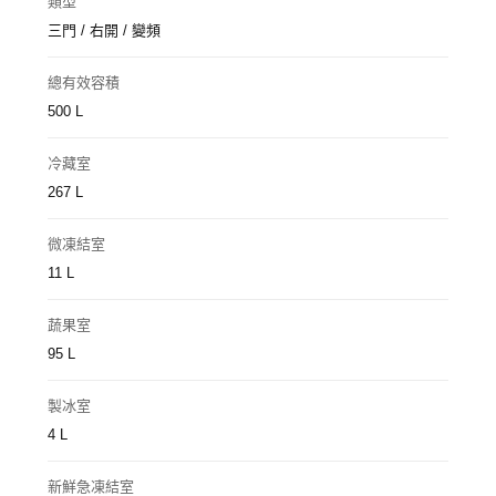
類型
三門 / 右開 / 變頻
總有效容積
500 L
冷藏室
267 L
微凍結室
11 L
蔬果室
95 L
製冰室
4 L
新鮮急凍結室