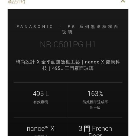
產品介紹
PANASONIC · PG 系列無邊框霧面
玻璃
NR-C501PG-H1
時尚設計 X 全平面無邊框工藝｜nanoe X 健康科
技｜495L 三門霧面玻璃
495 L
163%
有效容積
能效標準達成率
新一級
nanoe™ X
3 門 French
Door