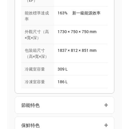
（EF）
能效標準達成
163% 新一級能源效率
率
外觀尺寸（高
1730 × 750 × 750 mm
×寬×深）
包裝箱尺寸
1837 × 812 × 851 mm
（高×寬×深）
冷藏室容量
309 L
冷凍室容量
186 L
節能特色
保鮮特色