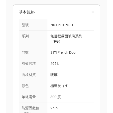
基本規格
型號
NR-C501PG-H1
系列
無邊框霧面玻璃系列
（PG）
門數
3 門 French Door
有效容積
495 L
面板材質
玻璃
顏色
極緻灰（H1）
年耗電量
300 度
能源因數值
25.6