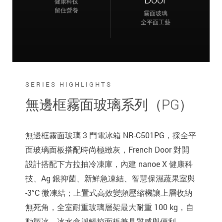
健康科技
留住營養
霧面玻璃
全平面工藝
SERIES HIGHLIGHTS
無邊框霧面玻璃系列（PG）
無邊框霧面玻璃 3 門電冰箱 NR-C501PG，採全平
面玻璃面板搭配時尚極緻灰，French Door 對開
設計搭配下方拉抽冷凍庫，內建 nanoe X 健康科
技、Ag 銀抑菌、新鮮急凍結、智慧保濕蔬果室與
-3°C 微凍結；上置式高效變頻壓縮機讓上層收納
無死角，全室耐重玻璃層架最大耐重 100 kg，自
動製冰、冰水盒與觸控面板兼具質感與便利。