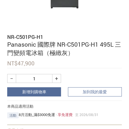
追蹤我的訂單
會員資料管理
查看我的最愛
NR-C501PG-H1
加入 JARVIS VIP
Panasonic 國際牌 NR-C501PG-H1 495L 三
門變頻電冰箱（極緻灰）
NT$
47,900
−
+
新增到購物車
加到我的最愛
本商品適用活動
8月活動_滿$3000免運
·
享免運費
至 2026/08/31
活動