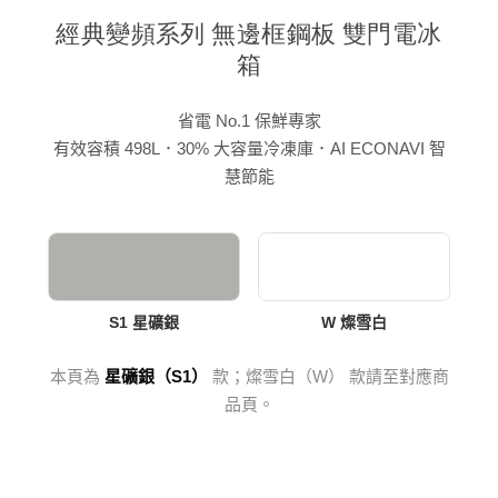
經典變頻系列 無邊框鋼板 雙門電冰
箱
省電 No.1 保鮮專家
有效容積 498L．30% 大容量冷凍庫．AI ECONAVI 智
慧節能
S1 星礦銀
W 燦雪白
本頁為
星礦銀（S1）
款；燦雪白（W） 款請至對應商
品頁。