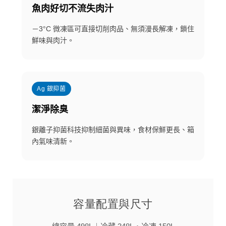
魚肉好切不流失肉汁
－3°C 微凍區可直接切削肉品、無須漫長解凍，鎖住
鮮味與肉汁。
Ag 銀抑菌
潔淨除臭
銀離子抑菌科技抑制細菌與異味，食材保鮮更長、箱
內氣味清新。
容量配置與尺寸