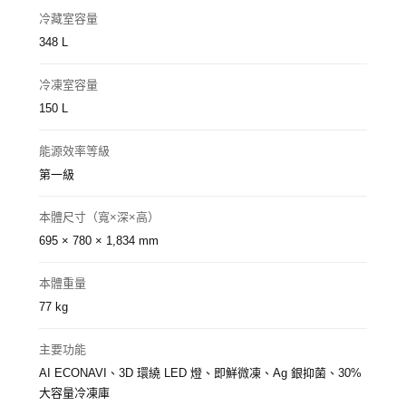
冷藏室容量
348 L
冷凍室容量
150 L
能源效率等級
第一級
本體尺寸（寬×深×高）
695 × 780 × 1,834 mm
本體重量
77 kg
主要功能
AI ECONAVI、3D 環繞 LED 燈、即鮮微凍、Ag 銀抑菌、30%
大容量冷凍庫