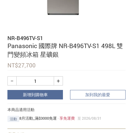
追蹤我的訂單
會員資料管理
查看我的最愛
NR-B496TV-S1
加入 JARVIS VIP
Panasonic 國際牌 NR-B496TV-S1 498L 雙
門變頻冰箱 星礦銀
NT$
27,700
−
+
新增到購物車
加到我的最愛
本商品適用活動
8月活動_滿$3000免運
·
享免運費
至 2026/08/31
活動