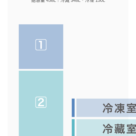
總容量 498L︱冷藏 348L．冷凍 150L