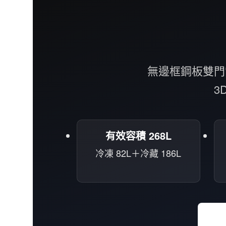
無邊框鋼板雙門電冰
3
有效容積 268L
冷凍 82L＋冷藏 186L