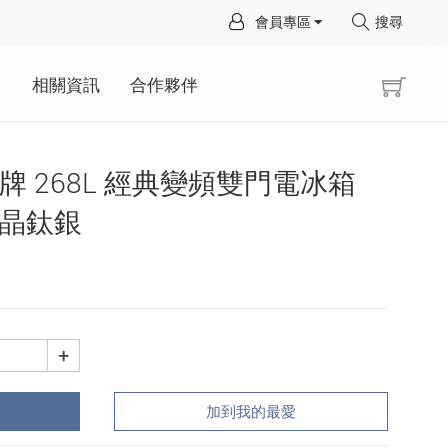
×
會員專區
搜尋
×
動
相關資訊
合作夥伴
 國際牌 268L 經典變頻雙門電冰箱
1 晶鈦銀
+
加到我的最愛