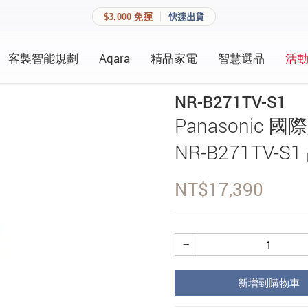
$3,000 免運
快速出貨
客製智能規劃
Aqara
精品家電
智慧選品
活
快速連結
員資料與收藏清單。
NR-B271TV-S1
追蹤我的訂單
Panasonic
家庭
會員資料管理
NR-B271TV-S
家庭
查看我的最愛
NT$
17,390
加入 JARVIS VIP
−
登入會員
新增到購物車
建立新帳號