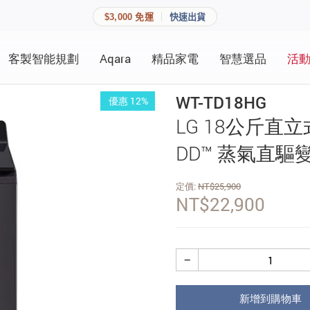
$3,000 免運
快速出貨
客製智能規劃
Aqara
精品家電
智慧選品
活
快速連結
員資料與收藏清單。
WT-TD18HG
優惠 12%
追蹤我的訂單
LG 18公斤直
家庭
會員資料管理
DD™ 蒸氣直驅變頻
家庭
查看我的最愛
定價:
NT$
25,900
NT$
22,900
加入 JARVIS VIP
登入會員
−
建立新帳號
新增到購物車