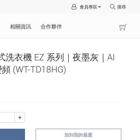
×
會員專區
搜尋
×
動
相關資訊
合作夥伴
立式洗衣機 EZ 系列｜夜墨灰｜AI
 (WT-TD18HG)
+
加到我的最愛