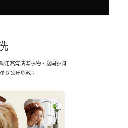
快洗
洗程開始時用蒸氣清潔衣物，鬆開衣料
淨 3 公斤負載。