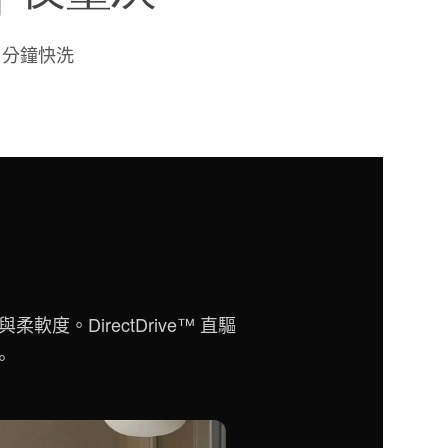
30 分鐘快洗
度。DirectDrive™ 直驅
。