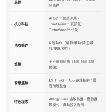
馬達
頻馬達
AI DD™ 智慧洗滌、
核心科技
TrueSteam™ 真蒸氣、
TurboWash™ 快洗
6 種動作（翻轉/滾動/揉搓/敲
洗衣動作
打/按壓/攪拌）
全不鏽鋼筒槽（耐用耐高溫抗
筒槽
鏽蝕）
LG ThinQ™ App 遠端控制 / 語
智慧連線
音助理整合
Allergy Care 過敏防護、寵物護
特色程序
理模式、自動投入洗劑