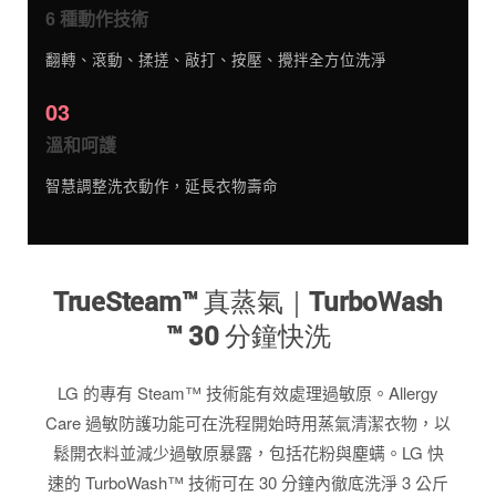
6 種動作技術
翻轉、滾動、揉搓、敲打、按壓、攪拌全方位洗淨
03
溫和呵護
智慧調整洗衣動作，延長衣物壽命
TrueSteam™ 真蒸氣｜TurboWash
™ 30 分鐘快洗
LG 的專有 Steam™ 技術能有效處理過敏原。Allergy
Care 過敏防護功能可在洗程開始時用蒸氣清潔衣物，以
鬆開衣料並減少過敏原暴露，包括花粉與塵螨。LG 快
速的 TurboWash™ 技術可在 30 分鐘內徹底洗淨 3 公斤