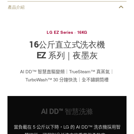
產品介紹
LG EZ Series · 16KG
16公斤直立式洗衣機
EZ 系列｜夜墨灰
AI DD™ 智慧直驅變頻｜TrueSteam™ 真蒸氣｜
TurboWash™ 30 分鐘快洗｜全不鏽鋼筒槽
AI DD™ 智慧洗滌
當負載在 5 公斤以下時，LG 的 AI DD™ 洗衣機採用智