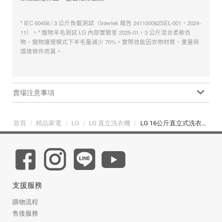
* IEC 60456 / 3 公斤負載測試（Intertek 報告 241100062SEL-001，2024-
11）。* 寵物羊毛測試 LG 內部實驗室 2025-01，3 公斤混合柔軟衣
物，寵物護理模式下羊毛量減少 70%。實際效能因衣物材質、重量與
環境條件而異。
賣場注意事項
首頁
/
精品家電
/
LG
/
LG 直立洗衣機
/
LG 16公斤直立式洗衣機 EZ 系列｜夜墨灰｜AI DD™ 蒸氣直驅變頻 (WT-TD16HG)
支援服務
購物流程
售後服務