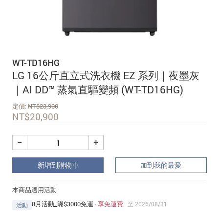
追蹤我的訂單
會員資料管理
查看我的最愛
WT-TD16HG
加入 JARVIS VIP
LG 16公斤直立式洗衣機 EZ 系列｜夜墨灰
｜AI DD™ 蒸氣直驅變頻 (WT-TD16HG)
定價:
NT$
23,900
NT$
20,900
−
+
新增到購物車
加到我的最愛
本商品適用活動
8月活動_滿$3000免運
·
享免運費
至 2026/08/31
活動