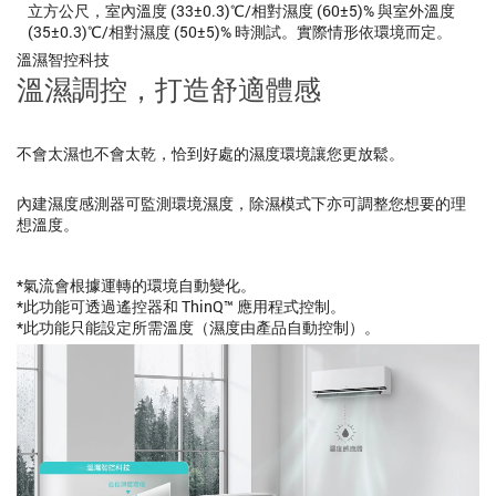
立方公尺，室內溫度 (33±0.3)℃/相對濕度 (60±5)% 與室外溫度
(35±0.3)℃/相對濕度 (50±5)% 時測試。實際情形依環境而定。
溫濕智控科技
溫濕調控，打造舒適體感
不會太濕也不會太乾，恰到好處的濕度環境讓您更放鬆。
內建濕度感測器可監測環境濕度，除濕模式下亦可調整您想要的理
想溫度。
*氣流會根據運轉的環境自動變化。
*此功能可透過遙控器和 ThinQ™ 應用程式控制。
*此功能只能設定所需溫度（濕度由產品自動控制）。