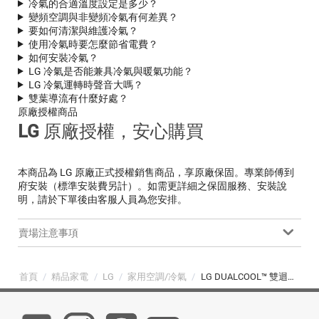
冷氣的合適溫度設定是多少？
變頻空調與非變頻冷氣有何差異？
要如何清潔與維護冷氣？
使用冷氣時要怎麼節省電費？
如何安裝冷氣？
LG 冷氣是否能兼具冷氣與暖氣功能？
LG 冷氣運轉時聲音大嗎？
雙葉導流有什麼好處？
原廠授權商品
LG 原廠授權，安心購買
本商品為 LG 原廠正式授權銷售商品，享原廠保固。專業師傅到
府安裝（標準安裝費另計）。如需更詳細之保固服務、安裝說
明，請於下單後由客服人員為您安排。
賣場注意事項
首頁
/
精品家電
/
LG
/
家用空調/冷氣
/
LG DUALCOOL™ 雙迴轉變頻分離式空調｜極淨2.0冷暖｜9-13坪 (LS-72DDHST/LSU72DHST)