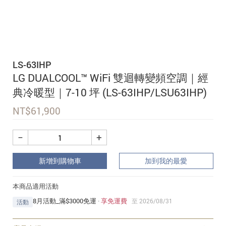
追蹤我的訂單
會員資料管理
查看我的最愛
LS-63IHP
加入 JARVIS VIP
LG DUALCOOL™ WiFi 雙迴轉變頻空調｜經
典冷暖型｜7-10 坪 (LS-63IHP/LSU63IHP)
NT$
61,900
−
+
新增到購物車
加到我的最愛
本商品適用活動
8月活動_滿$3000免運
·
享免運費
至 2026/08/31
活動