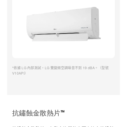
*依據 LG 內部測試，LG 雙變頻空調噪音不到 19 dBA。（型號
V10API）
抗鏽蝕金散熱片™