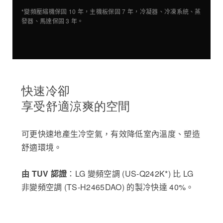
*變頻壓縮機保固 10 年，主機板保固 7 年，冷凝器、冷凍系統、蒸
發器、馬達保固 3 年。
快速冷卻
享受舒適涼爽的空間
可更快速地產生冷空氣，有效降低室內溫度、塑造
舒適環境。
由 TUV 認證
：LG 變頻空調 (US-Q242K*) 比 LG
非變頻空調 (TS-H2465DAO) 的製冷快達 40%。