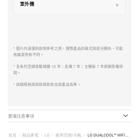
室外機
* 圖片內容僅供說明參考之用，實際產品的樣式與部分顏色，可能
依國家而有不同。
* 全系列空調享壓縮機 10 年｜全機 7 年｜主機板 7 年原廠授權保
固。
* 詳細規格與保固條款依出貨產品為準。
賣場注意事項
首頁
/
精品家電
/
LG
/
家用空調/冷氣
/
LG DUALCOOL™ WiFi 雙迴轉變頻空調｜經典冷暖型｜7-10 坪 (LS-63IHP/LSU63IHP)