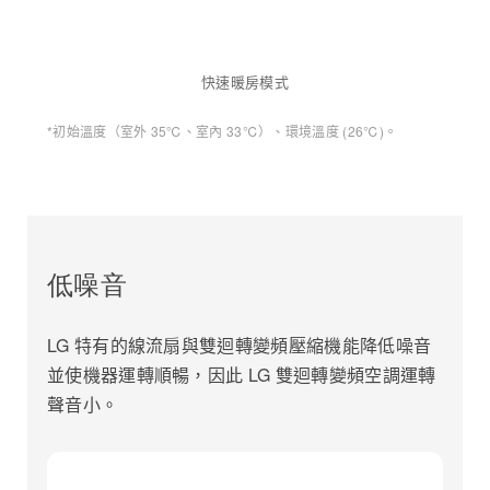
快速暖房模式
*初始溫度（室外 35℃、室內 33℃）、環境溫度 (26℃)。
低噪音
LG 特有的線流扇與雙迴轉變頻壓縮機能降低噪音
並使機器運轉順暢，因此 LG 雙迴轉變頻空調運轉
聲音小。