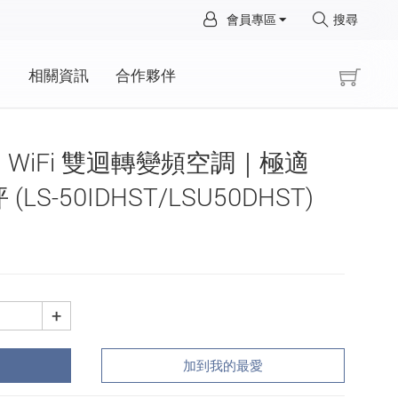
×
會員專區
搜尋
×
動
相關資訊
合作夥伴
L™ WiFi 雙迴轉變頻空調｜極適
 (LS-50IDHST/LSU50DHST)
+
加到我的最愛