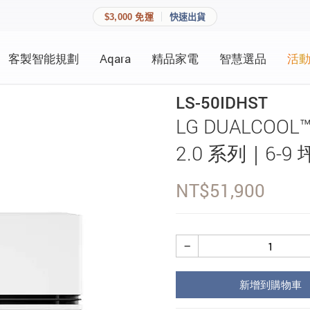
$3,000 免運
快速出貨
客製智能規劃
Aqara
精品家電
智慧選品
活
快速連結
員資料與收藏清單。
LS-50IDHST
追蹤我的訂單
LG DUALCOO
家庭
會員資料管理
2.0 系列｜6-9 坪
家庭
查看我的最愛
NT$
51,900
加入 JARVIS VIP
−
登入會員
新增到購物車
建立新帳號