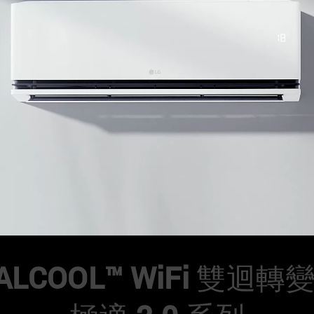
UALCOOL™ WiFi 雙迴