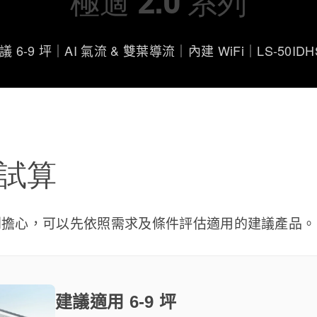
極適 2.0 系列
議 6-9 坪｜AI 氣流 & 雙葉導流｜內建 WiFi｜LS-50IDH
試算
別擔心，可以先依照需求及條件評估適用的建議產品。
建議適用 6-9 坪