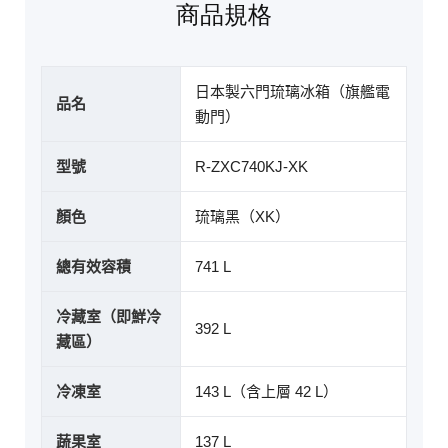
商品規格
日本製六門琉璃冰箱（旗艦電
品名
動門）
型號
R-ZXC740KJ-XK
顏色
琉璃黑（XK）
總有效容積
741 L
冷藏室（即鮮冷
392 L
藏區）
冷凍室
143 L（含上層 42 L）
蔬果室
137 L