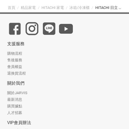
首頁
/
精品家電
/
HITACHI 家電
/
冰箱/冷凍櫃
/
HITACHI 日立 741L 日本製六門琉璃旗艦冰箱 (R-ZXC740KJ 琉璃黑 XK)
支援服務
購物流程
售後服務
會員權益
退換貨流程
關於我們
關於JARVIS
最新消息
購買據點
人才招募
VIP會員辦法