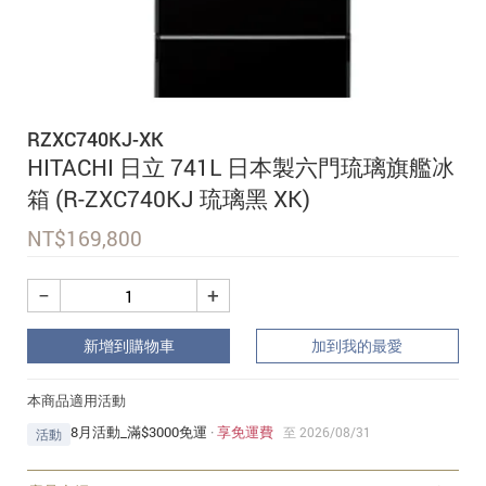
追蹤我的訂單
會員資料管理
查看我的最愛
RZXC740KJ-XK
加入 JARVIS VIP
HITACHI 日立 741L 日本製六門琉璃旗艦冰
箱 (R-ZXC740KJ 琉璃黑 XK)
NT$
169,800
−
+
新增到購物車
加到我的最愛
本商品適用活動
8月活動_滿$3000免運
·
享免運費
至 2026/08/31
活動