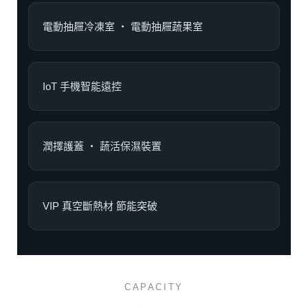
電動抽屜冷凍室 ‧ 電動抽屜蔬果室
IoT 手機智能遠控
潤擇護蓋 ‧ 蔬活保濕裝置
VIP 真空斷熱材 節能突破
CAPACITY