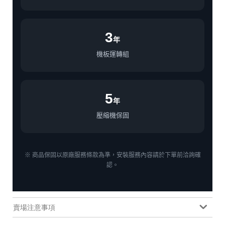
3
年
機板運轉組
5
年
壓縮機保固
※ 商品保固以原廠服務條款為準，安裝服務內容請於下單前洽詢確
認。
賣場注意事項