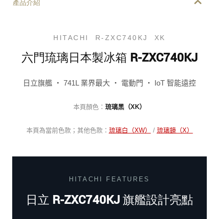
產品介紹
HITACHI R-ZXC740KJ XK
六門琉璃日本製冰箱 R-ZXC740KJ
日立旗艦 ‧ 741L 業界最大 ‧ 電動門 ‧ IoT 智能遠控
本頁顏色：
琉璃黑（XK）
本頁為當前色款；其他色款：
琉璃白（XW）
/
琉璃鏡（X）
HITACHI FEATURES
日立 R-ZXC740KJ 旗艦設計亮點