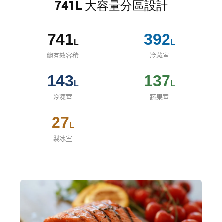
741L 大容量分區設計
741
392
L
L
總有效容積
冷藏室
143
137
L
L
冷凍室
蔬果室
27
L
製冰室