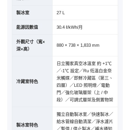
製冰室
27 L
能源因數值
30.4 ℓ/kWh/月
外觀尺寸（寬×
880 × 738 × 1,833 mm
深×高）
日立獨家真空冰溫室 約 +1℃
／-1℃ 設定／Ru 低溫白金奈
米觸媒／即鮮冷藏區（第三、
冷藏室特色
四層）／LED 照明燈／電動
門／強化玻璃層架（上 / 中
段）／可調式層架及側置物架
獨立自動製冰室／快速製冰／
給水管線自動清潔／淨水濾片
製冰室特色
／暫停 / 停止製冰／補水通知