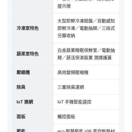
提示燈
大型即鮮冷凍鋁盤／自動感知
冷凍室特色
即鮮冷凍／電動抽屜／三段式
分層收納
白金蔬果睡眠保鮮室／電動抽
蔬果室特色
屜／蔬活保濕裝置 潤擇護蓋
壓縮機
高效變頻壓縮機
除臭
三重除臭濾網
IoT 連網
IoT 手機智能遠控
面板
觸控面板
節能
eco 智慧節能 VIP 真空斷熱材