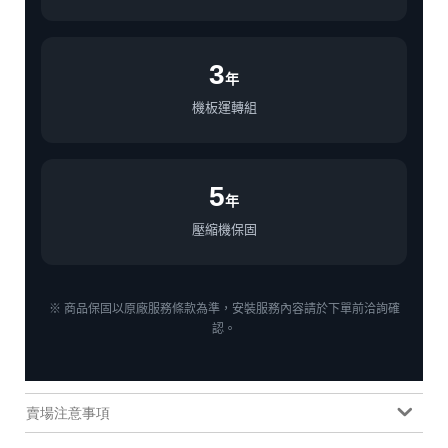
3
年
機板運轉組
5
年
壓縮機保固
※ 商品保固以原廠服務條款為準，安裝服務內容請於下單前洽詢確
認。
賣場注意事項