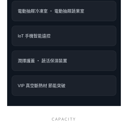
電動抽屜冷凍室 ‧ 電動抽屜蔬果室
IoT 手機智能遠控
潤擇護蓋 ‧ 蔬活保濕裝置
VIP 真空斷熱材 節能突破
CAPACITY