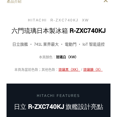
產品介紹
HITACHI R-ZXC740KJ XW
六門琉璃日本製冰箱 R-ZXC740KJ
日立旗艦 ‧ 741L 業界最大 ‧ 電動門 ‧ IoT 智能遠控
本頁顏色：
琉璃白（XW）
本頁為當前色款；其他色款：
琉璃黑（XK）
/
琉璃鏡（X）
HITACHI FEATURES
日立 R-ZXC740KJ 旗艦設計亮點