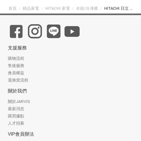
首頁
/
精品家電
/
HITACHI 家電
/
冰箱/冷凍櫃
/
HITACHI 日立 741L 日本製六門琉璃旗艦冰箱 (R-ZXC740KJ 琉璃白 XW)
支援服務
購物流程
售後服務
會員權益
退換貨流程
關於我們
關於JARVIS
最新消息
購買據點
人才招募
VIP會員辦法