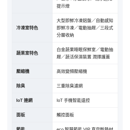
提示燈
大型即鮮冷凍鋁盤／自動感知
冷凍室特色
即鮮冷凍／電動抽屜／三段式
分層收納
白金蔬果睡眠保鮮室／電動抽
蔬果室特色
屜／蔬活保濕裝置 潤擇護蓋
壓縮機
高效變頻壓縮機
除臭
三重除臭濾網
IoT 連網
IoT 手機智能遠控
面板
觸控面板
節能
eco 智慧節能 VIP 真空斷熱材