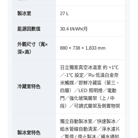
製冰室
27 L
能源因數值
30.4 ℓ/kWh/月
外觀尺寸（寬×
880 × 738 × 1,833 mm
深×高）
日立獨家真空冰溫室 約 +1℃
／-1℃ 設定／Ru 低溫白金奈
米觸媒／即鮮冷藏區（第三、
冷藏室特色
四層）／LED 照明燈／電動
門／強化玻璃層架（上 / 中
段）／可調式層架及側置物架
獨立自動製冰室／快速製冰／
給水管線自動清潔／淨水濾片
製冰室特色
／暫停 / 停止製冰／補水通知