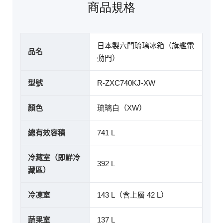
商品規格
日本製六門琉璃冰箱（旗艦電
品名
動門）
型號
R-ZXC740KJ-XW
顏色
琉璃白（XW）
總有效容積
741 L
冷藏室（即鮮冷
392 L
藏區）
冷凍室
143 L（含上層 42 L）
蔬果室
137 L