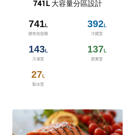
741L 大容量分區設計
741
392
L
L
總有效容積
冷藏室
143
137
L
L
冷凍室
蔬果室
27
L
製冰室