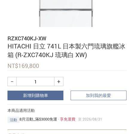
追蹤我的訂單
會員資料管理
查看我的最愛
RZXC740KJ-XW
加入 JARVIS VIP
HITACHI 日立 741L 日本製六門琉璃旗艦冰
箱 (R-ZXC740KJ 琉璃白 XW)
NT$
169,800
−
+
新增到購物車
加到我的最愛
本商品適用活動
8月活動_滿$3000免運
·
享免運費
至 2026/08/31
活動