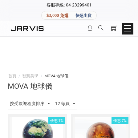
×
客服專線: 04-23299401
會員專區
×
$3,000 免運
快速出貨
登入後可查看訂單、會員資料與收藏清單。
快速連結
會員帳號
Aqara 智慧家庭
智能門鎖
Matter 智慧家庭
密碼
精品家電
首頁
/
智慧美學
/
MOVA 地球儀
MOVA 地球儀
登入會員
按受歡迎程度排序
12 每頁
建立新帳號
優惠 7%
優惠 7%
快速連結