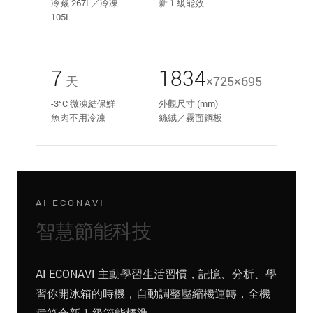
冷藏 267L／冷凍
新 1 級能效
105L
7
1834
天
×725×695
-3°C 微凍結保鮮
外觀尺寸 (mm)
魚肉不用冷凍
絲絨／霧面鋼板
AI ECONAVI
智慧節能科技
AI ECONAVI 主動學習生活習慣，記憶、分析、學
習你開冰箱的時機，自動調整壓縮機運轉，全機
種符合新 1 級節能標準。