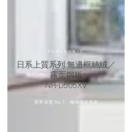
PANASONIC
日系上質系列 無邊框絲絨／
霧面鋼板
NR-D505XV
業界省電 No.1 極致保鮮專家