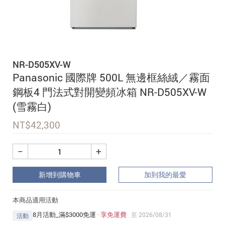
追蹤我的訂單
會員資料管理
查看我的最愛
NR-D505XV-W
加入 JARVIS VIP
Panasonic 國際牌 500L 無邊框絲絨／霧面
鋼板4 門法式對開變頻冰箱 NR-D505XV-W
(雪霧白)
NT$
42,300
−
+
新增到購物車
加到我的最愛
本商品適用活動
8月活動_滿$3000免運
·
享免運費
至 2026/08/31
活動