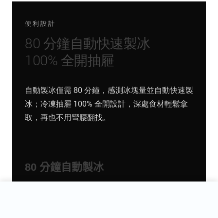
便利設計
80 分鐘自動快速製冰
100% 全開抽屜
自動製冰僅需 80 分鐘，感測冰塊量並自動快速製
冰；冷凍抽屜 100% 全開設計，深處食材輕鬆拿
取，再也不用彎腰翻找。
80 分鐘自動製冰
Panasonic 國際牌 500L...
新增到購物車
自動感測冰塊量並啟動快速製冰，最快 80 分鐘製出
NT$42,300
充足冰塊，宴客備冰不慌張。