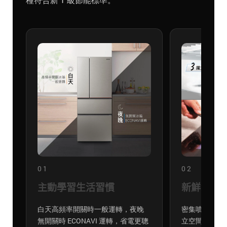
01
02
主動學習生活習慣
新鮮急凍
白天高頻率開關時一般運轉，夜晚
密集噴霧式冷
無開關時 ECONAVI 運轉，省電更聰
立空間，鎖住