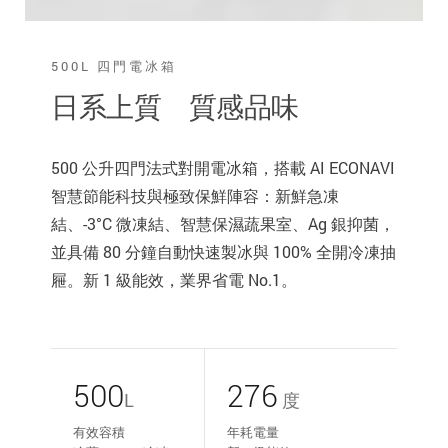
500L 四門電冰箱
日系上質 質感品味
500 公升四門法式對開電冰箱，搭載 AI ECONAVI
智慧節能科技與極致保鮮陣容：新鮮急凍
結、-3°C 微凍結、智慧保濕蔬果室、Ag 銀抑菌，
並具備 80 分鐘自動快速製冰與 100% 全開冷凍抽
屜。新 1 級能效，業界省電 No.1。
500
276
L
度
有效容積
年耗電量