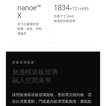
nanoe™
1834
×721×695
X
外觀尺寸 (mm)
無邊框岩板玻璃
全方位健康科技
除菌・除臭・抑制
過敏原
岩板玻璃面板
無邊框岩板玻璃
融入空間美學
採用無邊框岩板玻璃面板，墨岩黑沉穩內斂、雲
岩白清雅靈動，門縫處內嵌環境氣氛燈，畫龍點