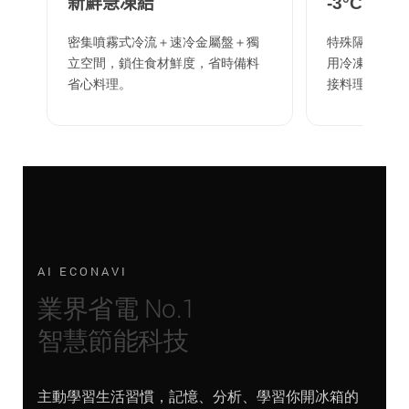
新鮮急凍結
-3°C 微凍
密集噴霧式冷流＋速冷金屬盤＋獨
特殊隔熱壁＋
立空間，鎖住食材鮮度，省時備料
用冷凍，新鮮保
省心料理。
接料理。
AI ECONAVI
業界省電 No.1
智慧節能科技
主動學習生活習慣，記憶、分析、學習你開冰箱的