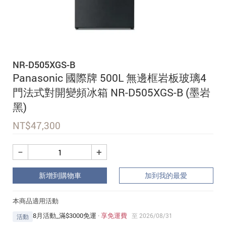
追蹤我的訂單
會員資料管理
查看我的最愛
NR-D505XGS-B
加入 JARVIS VIP
Panasonic 國際牌 500L 無邊框岩板玻璃4
門法式對開變頻冰箱 NR-D505XGS-B (墨岩
黑)
NT$
47,300
−
+
新增到購物車
加到我的最愛
本商品適用活動
8月活動_滿$3000免運
·
享免運費
至 2026/08/31
活動