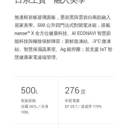
無邊框岩板玻璃面板，墨岩黑與雲岩白兩款融入
居家美學。500 公升四門法式對開電冰箱，搭載
nanoe™ X 全方位健康科技、AI ECONAVI 智慧節
能科技與極致保鮮陣容：新鮮急凍結、-3°C 微凍
結、智慧保濕蔬果室、Ag 銀抑菌；並支援 IoT 智
慧健康家電遠端管理。
500
276
L
度
有效容積
年耗電量
冷藏 267L／冷凍
EF 25.7／達成率 170%
105L