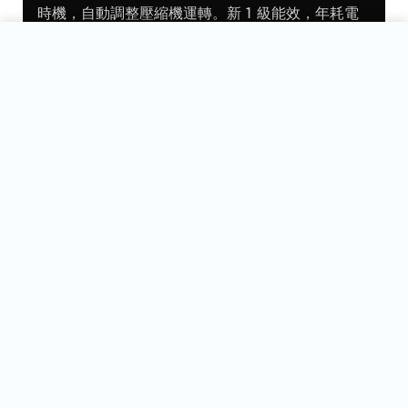
時機，自動調整壓縮機運轉。新 1 級能效，年耗電
量僅 276 度，達成率 170%。
Panasonic 國際牌 500L...
新增到購物車
NT$47,300