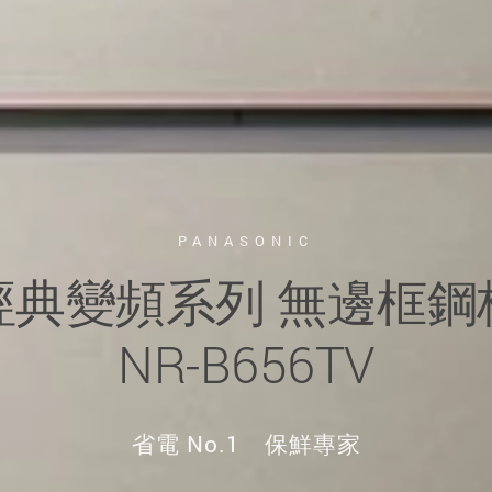
PANASONIC
經典變頻系列 無邊框鋼
NR-B656TV
省電 No.1 保鮮專家