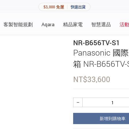
$3,000 免運
快速出貨
客製智能規劃
Aqara
精品家電
智慧選品
活
快速連結
員資料與收藏清單。
NR-B656TV-S1
追蹤我的訂單
Panasonic
家庭
會員資料管理
箱 NR-B656TV
家庭
查看我的最愛
NT$
33,600
加入 JARVIS VIP
−
登入會員
新增到購物車
建立新帳號