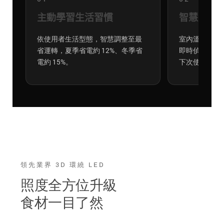
主動學習生活習慣
智慧感應器
依使用者生活型態，智慧調整至最
室內溫度／庫
省運轉，夏季省電約 12%、冬季省
即時偵測，AI
電約 15%。
下次使用時機
領先業界 3D 環繞 LED
照度全方位升級
食材一目了然