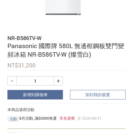
追蹤我的訂單
會員資料管理
查看我的最愛
NR-B586TV-W
加入 JARVIS VIP
Panasonic 國際牌 580L 無邊框鋼板雙門變
頻冰箱 NR-B586TV-W (燦雪白)
NT$
31,200
−
+
新增到購物車
加到我的最愛
本商品適用活動
8月活動_滿$3000免運
·
享免運費
至 2026/08/31
活動