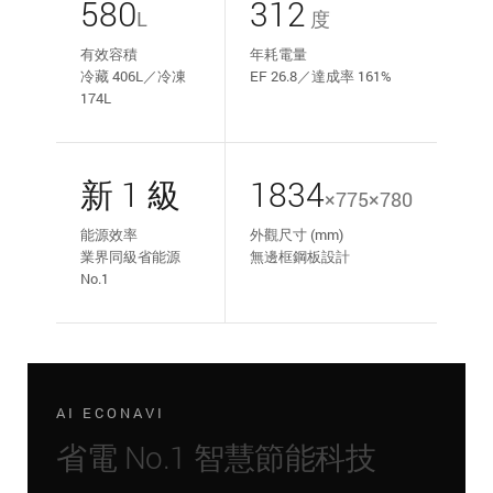
580
312
L
度
有效容積
年耗電量
冷藏 406L／冷凍
EF 26.8／達成率 161%
174L
新 1 級
1834
×775×780
能源效率
外觀尺寸 (mm)
業界同級省能源
無邊框鋼板設計
No.1
AI ECONAVI
省電 No.1 智慧節能科技