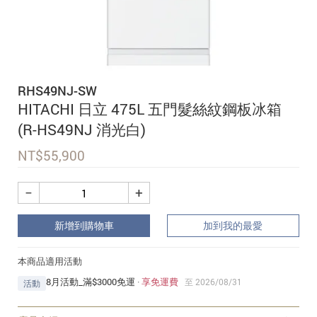
追蹤我的訂單
會員資料管理
查看我的最愛
RHS49NJ-SW
加入 JARVIS VIP
HITACHI 日立 475L 五門髮絲紋鋼板冰箱
(R-HS49NJ 消光白)
NT$
55,900
−
+
新增到購物車
加到我的最愛
本商品適用活動
8月活動_滿$3000免運
·
享免運費
至 2026/08/31
活動