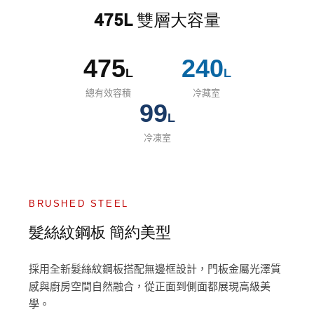
475L 雙層大容量
475
240
L
L
總有效容積
冷藏室
99
L
冷凍室
BRUSHED STEEL
髮絲紋鋼板 簡約美型
採用全新髮絲紋鋼板搭配無邊框設計，門板金屬光澤質
感與廚房空間自然融合，從正面到側面都展現高級美
學。