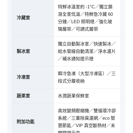
特鮮冰溫室約 -1°C／獨立鎖
濕全室低溫／特鮮急冷藏 60
冷藏室
分鐘／LED 照明燈／強化玻
璃層架／可調式層架
獨立自動製冰室／快速製冰／
製冰室
給水管線自動清潔／淨水濾片
／補水通知提示燈
瞬冷急凍（大型冷凍區）／三
冷凍室
段式分層收納
蔬果室
水潤蔬果保鮮室
高效變頻壓縮機／雙循環冷卻
系統／三重除臭濾網／eco 智
附加功能
慧節能／VIP 真空斷熱材／未
關門提示音