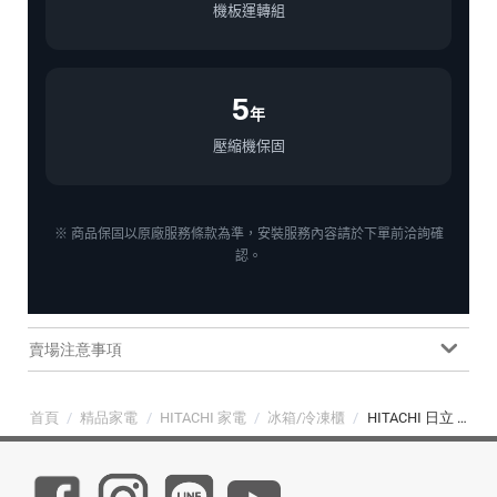
機板運轉組
5
年
壓縮機保固
※ 商品保固以原廠服務條款為準，安裝服務內容請於下單前洽詢確
認。
賣場注意事項
首頁
/
精品家電
/
HITACHI 家電
/
冰箱/冷凍櫃
/
HITACHI 日立 475L 五門髮絲紋鋼板冰箱 (R-HS49NJ 消光白)