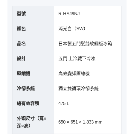
型號
R-HS49NJ
顏色
消光白（SW）
品名
日本製五門髮絲紋鋼板冰箱
設計
五門 上冷藏下冷凍
壓縮機
高效變頻壓縮機
冷卻系統
獨立雙循環冷卻系統
總有效容積
475 L
外觀尺寸（寬×
650 × 651 × 1,833 mm
深×高）