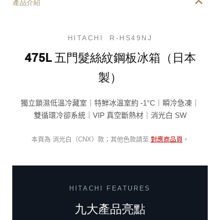
產品介紹
HITACHI R-HS49NJ
475L 五門髮絲紋鋼板冰箱（日本
製）
獨立鎖濕低溫冷藏室｜特鮮冰溫室約 -1°C｜瞬冷急凍｜
雙循環冷卻系統｜VIP 真空斷熱材｜消光白 SW
本頁為 消光白（CNX）款；其他色款請至
對應商品頁
。
HITACHI FEATURES
九大產品亮點