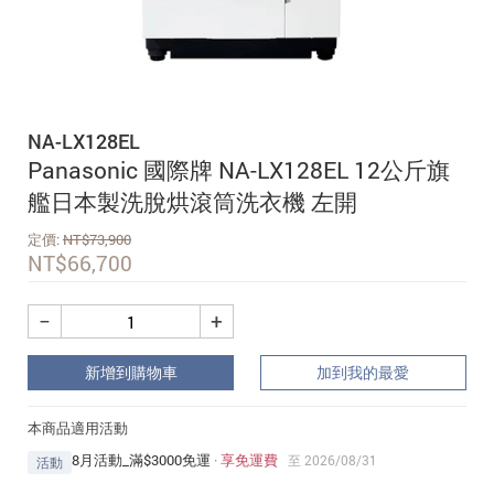
追蹤我的訂單
會員資料管理
查看我的最愛
NA-LX128EL
加入 JARVIS VIP
Panasonic 國際牌 NA-LX128EL 12公斤旗
艦日本製洗脫烘滾筒洗衣機 左開
定價:
NT$
73,900
NT$
66,700
−
+
新增到購物車
加到我的最愛
本商品適用活動
8月活動_滿$3000免運
·
享免運費
至 2026/08/31
活動