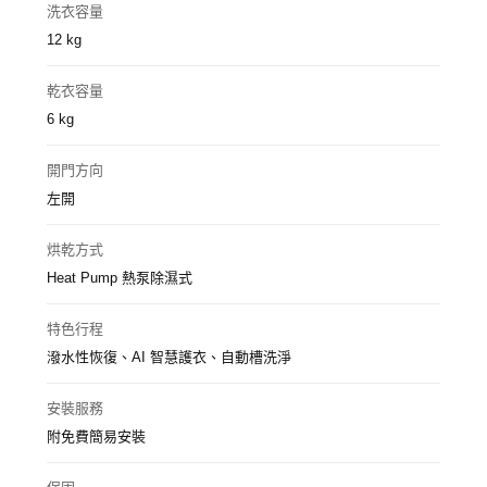
洗衣容量
12 kg
乾衣容量
6 kg
開門方向
左開
烘乾方式
Heat Pump 熱泵除濕式
特色行程
潑水性恢復、AI 智慧護衣、自動槽洗淨
安裝服務
附免費簡易安裝