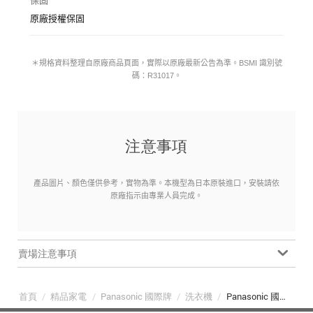
保固
原廠授權保固
＊規格資料整理自原廠商品頁面，實際以原廠最新公告為準。BSMI 識別號
碼：R31017。
注意事項
產品圖片、顏色僅供參考，實物為準。本機型為日本原裝進口，安裝請依
原廠指示由專業人員完成。
賣場注意事項
首頁
/
精品家電
/
Panasonic 國際牌
/
洗衣機
/
Panasonic 國際牌 NA-LX128EL 12公斤旗艦日本製洗脫烘滾筒洗衣機 左開