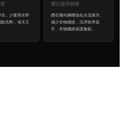
清
鑽石極淨鋼槽
沖洗，少量用水即
鑽石幾何鋼槽強化水流推升、
殘餘洗劑，省水又
減少衣物纏繞，洗淨效率提
升、衣物纖維保護兼顧。