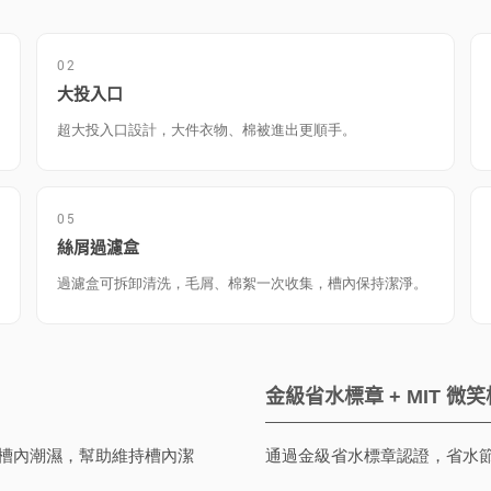
02
大投入口
超大投入口設計，大件衣物、棉被進出更順手。
05
絲屑過濾盒
過濾盒可拆卸清洗，毛屑、棉絮一次收集，槽內保持潔淨。
金級省水標章 + MIT 微
槽內潮濕，幫助維持槽內潔
通過金級省水標章認證，省水節