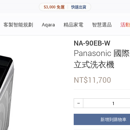
$3,000 免運
快速出貨
客製智能規劃
Aqara
精品家電
智慧選品
活
快速連結
員資料與收藏清單。
NA-90EB-W
追蹤我的訂單
Panasonic 
家庭
會員資料管理
立式洗衣機
家庭
查看我的最愛
NT$
11,700
加入 JARVIS VIP
−
登入會員
新增到購物車
建立新帳號