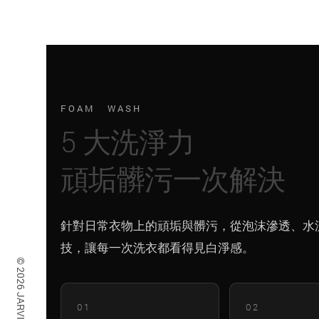
FOAM WASH
5 大洗淨力
頑垢髒污一次解決
針對日常衣物上的頑垢與髒污，從泡沫滲透、水流翻
技，讓每一次洗衣都看得見白淨感。
01
02