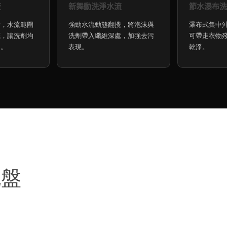
流
新舞動洗淨水流
節水瀑布洗
計，水流範圍
強勁水流動態翻攪，將泡沫與
瀑布式集中
底，讓洗劑均
洗劑帶入纖維深處，加強去污
可帶走衣物
處。
表現。
乾淨。
流盤