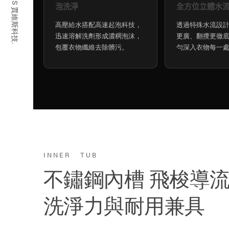
© 2026 JARVIS 賈維斯科技.
泡洗淨
全方位立體水
高壓給水搭配高速起泡科技，
透過特殊水流設
迅速溶解洗劑形成濃稠泡沫，
更廣、翻攪更徹
包覆衣物纖維去除髒污。
勻深入衣物每一
INNER TUB
不鏽鋼內槽 飛梭導
洗淨力與耐用兼具