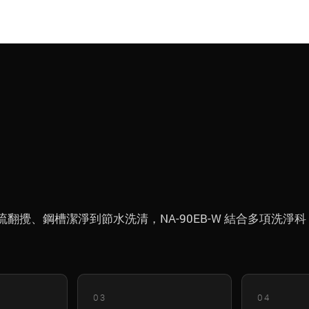
攪、鋼槽潔淨到節水洗清，NA-90EB-W 結合多項洗淨科
03
04