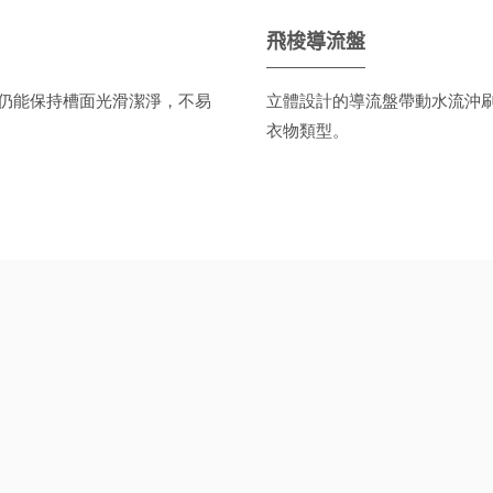
飛梭導流盤
仍能保持槽面光滑潔淨，不易
立體設計的導流盤帶動水流沖
衣物類型。