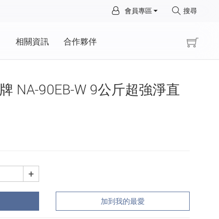
×
會員專區
搜尋
×
動
相關資訊
合作夥伴
國際牌 NA-90EB-W 9公斤超強淨直
+
加到我的最愛